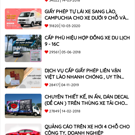
34022
14-03-2018
GIẤY PHÉP TỰ LÁI XE SANG LÀO,
CAMPUCHIA CHO XE DƯỚI 9 CHỖ VÀ
XE BÁN TẢI
31820
10-03-2020
CẤP PHÙ HIỆU HỢP ĐỒNG XE DU LỊCH
9 - 16C
29561
05-06-2018
DỊCH VỤ CẤP GIẤY PHÉP LIÊN VẬN
VIỆT LÀO NHANH CHÓNG , UY TÍN
TOÀN QUỐC
28417
04-11-2019
CHUYÊN THIẾT KẾ, IN ẤN, DÁN DECAL
(ĐỀ CAN ) TRÊN THÙNG XE TẢI CHO
CÔNG TY
27849
14-02-2018
QUẢNG CÁO TRÊN XE HƠI 4 CHỖ CHO
CÔNG TY, DOANH NGHIỆP