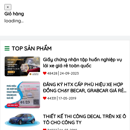
×
Giỏ hàng
loading...
TOP SẢN PHẨM
Giấy chứng nhận tập huấn nghiệp vụ
lái xe giá rẻ toàn quốc
48428
24-09-2023
ĐĂNG KÝ HTX CẤP PHÙ HIỆU XE HỢP
ĐỒNG CHẠY BECAR, GRABCAR GIÁ RẺ
NHẤT
44331
17-05-2019
THIẾT KẾ THI CÔNG DECAL TRÊN XE Ô
TÔ CHO CÔNG TY