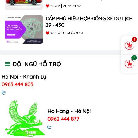
26703
20-11-2017
CẤP PHÙ HIỆU HỢP ĐỒNG XE DU LỊCH
29 - 45C
26632
05-06-2018
1
2
ĐỘI NGŨ HỖ TRỢ
Ha Noi - Khanh Ly
0963 444 803
Ho Hang - Hà Nội
0962 444 877