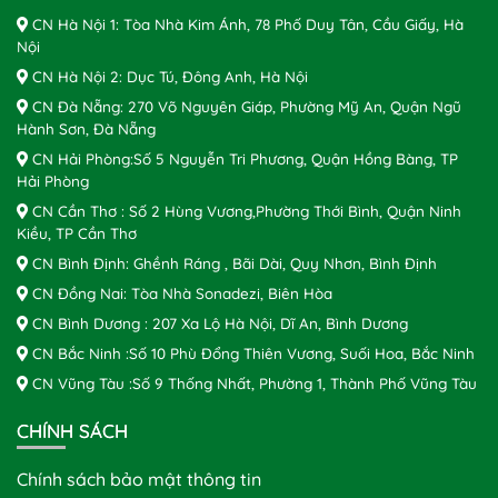
CN Hà Nội 1: Tòa Nhà Kim Ánh, 78 Phố Duy Tân, Cầu Giấy, Hà
Nội
CN Hà Nội 2: Dục Tú, Đông Anh, Hà Nội
CN Đà Nẵng: 270 Võ Nguyên Giáp, Phường Mỹ An, Quận Ngũ
Hành Sơn, Đà Nẵng
CN Hải Phòng:Số 5 Nguyễn Tri Phương, Quận Hồng Bàng, TP
Hải Phòng
CN Cần Thơ : Số 2 Hùng Vương,Phường Thới Bình, Quận Ninh
Kiều, TP Cần Thơ
CN Bình Định: Ghềnh Ráng , Bãi Dài, Quy Nhơn, Bình Định
CN Đồng Nai: Tòa Nhà Sonadezi, Biên Hòa
CN Bình Dương : 207 Xa Lộ Hà Nội, Dĩ An, Bình Dương
CN Bắc Ninh :Số 10 Phù Đổng Thiên Vương, Suối Hoa, Bắc Ninh
CN Vũng Tàu :Số 9 Thống Nhất, Phường 1, Thành Phố Vũng Tàu
CHÍNH SÁCH
Chính sách bảo mật thông tin