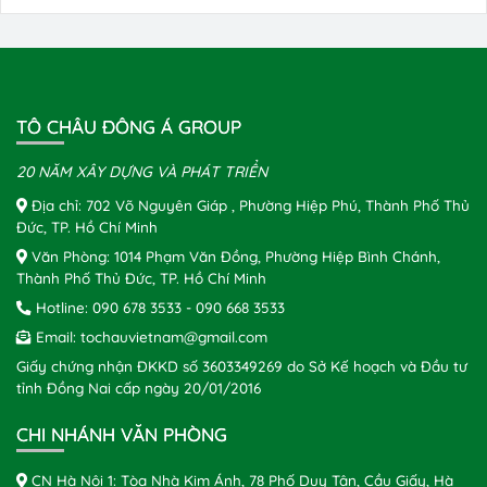
TÔ CHÂU ĐÔNG Á GROUP
20 NĂM XÂY DỰNG VÀ PHÁT TRIỂN
Địa chỉ: 702 Võ Nguyên Giáp , Phường Hiệp Phú, Thành Phố Thủ
Đức, TP. Hồ Chí Minh
Văn Phòng: 1014 Phạm Văn Đồng, Phường Hiệp Bình Chánh,
Thành Phố Thủ Đức, TP. Hồ Chí Minh
Hotline:
090 678 3533
-
090 668 3533
Email:
tochauvietnam@gmail.com
Giấy chứng nhận ĐKKD số 3603349269 do Sở Kế hoạch và Đầu tư
tỉnh Đồng Nai cấp ngày 20/01/2016
CHI NHÁNH VĂN PHÒNG
CN Hà Nội 1: Tòa Nhà Kim Ánh, 78 Phố Duy Tân, Cầu Giấy, Hà