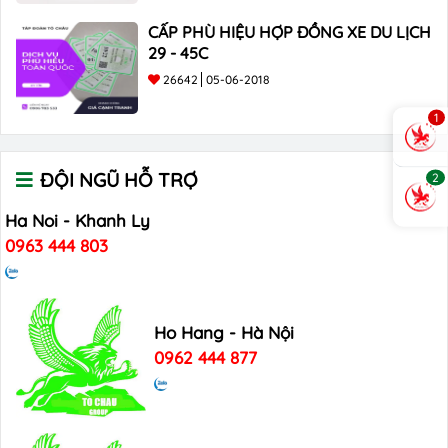
CẤP PHÙ HIỆU HỢP ĐỒNG XE DU LỊCH
29 - 45C
26642
05-06-2018
1
ĐỘI NGŨ HỖ TRỢ
2
Ha Noi - Khanh Ly
0963 444 803
Ho Hang - Hà Nội
0962 444 877