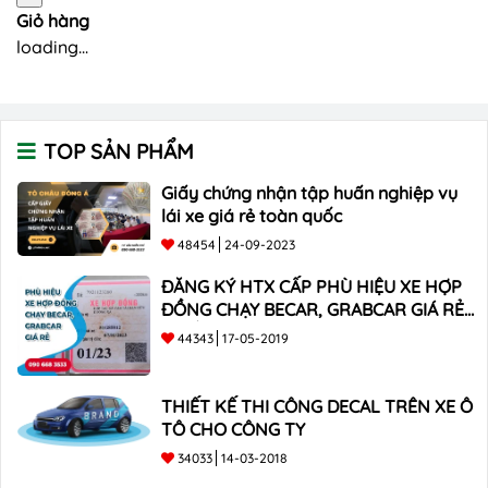
Giỏ hàng
loading...
TOP SẢN PHẨM
Giấy chứng nhận tập huấn nghiệp vụ
lái xe giá rẻ toàn quốc
48454
24-09-2023
ĐĂNG KÝ HTX CẤP PHÙ HIỆU XE HỢP
ĐỒNG CHẠY BECAR, GRABCAR GIÁ RẺ
NHẤT
44343
17-05-2019
THIẾT KẾ THI CÔNG DECAL TRÊN XE Ô
TÔ CHO CÔNG TY
34033
14-03-2018