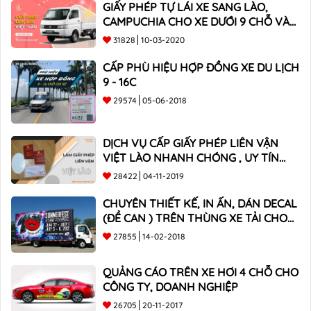
GIẤY PHÉP TỰ LÁI XE SANG LÀO,
CAMPUCHIA CHO XE DƯỚI 9 CHỖ VÀ
XE BÁN TẢI
31828
10-03-2020
CẤP PHÙ HIỆU HỢP ĐỒNG XE DU LỊCH
9 - 16C
29574
05-06-2018
DỊCH VỤ CẤP GIẤY PHÉP LIÊN VẬN
VIỆT LÀO NHANH CHÓNG , UY TÍN
TOÀN QUỐC
28422
04-11-2019
CHUYÊN THIẾT KẾ, IN ẤN, DÁN DECAL
(ĐỀ CAN ) TRÊN THÙNG XE TẢI CHO
CÔNG TY
27855
14-02-2018
QUẢNG CÁO TRÊN XE HƠI 4 CHỖ CHO
CÔNG TY, DOANH NGHIỆP
26705
20-11-2017