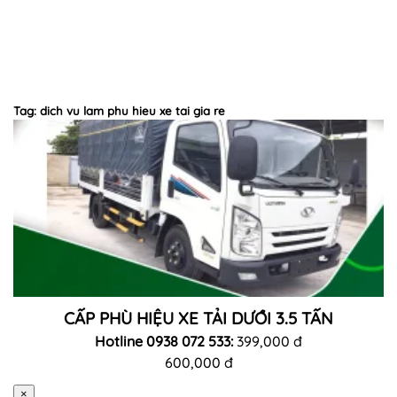
Tag: dich vu lam phu hieu xe tai gia re
CẤP PHÙ HIỆU XE TẢI DƯỚI 3.5 TẤN
Hotline 0938 072 533:
399,000 đ
600,000 đ
×