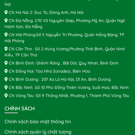
Nội
CN Hà Nội 2: Dục Tú, Đông Anh, Hà Nội
CN Đà Nẵng: 270 Võ Nguyên Giáp, Phường Mỹ An, Quận Ngũ
Hành Sơn, Đà Nẵng
CN Hải Phòng:Số 5 Nguyễn Tri Phương, Quận Hồng Bàng, TP
Hải Phòng
CN Cần Thơ : Số 2 Hùng Vương,Phường Thới Bình, Quận Ninh
Kiều, TP Cần Thơ
CN Bình Định: Ghềnh Ráng , Bãi Dài, Quy Nhơn, Bình Định
CN Đồng Nai: Tòa Nhà Sonadezi, Biên Hòa
CN Bình Dương : 207 Xa Lộ Hà Nội, Dĩ An, Bình Dương
CN Bắc Ninh :Số 10 Phù Đổng Thiên Vương, Suối Hoa, Bắc Ninh
CN Vũng Tàu :Số 9 Thống Nhất, Phường 1, Thành Phố Vũng Tàu
CHÍNH SÁCH
Chính sách bảo mật thông tin
Chính sách quản lý chất lượng