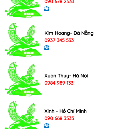
090 678 2533
Kim Hoang- Đà Nẵng
0937 345 533
Xuan Thuy- Hà Nội
0984 989 133
Xinh - Hồ Chí Minh
090 668 3533