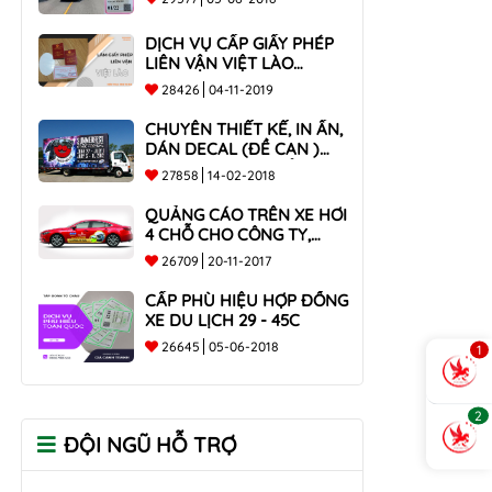
DỊCH VỤ CẤP GIẤY PHÉP
LIÊN VẬN VIỆT LÀO
NHANH CHÓNG , UY TÍN
28426
04-11-2019
TOÀN QUỐC
CHUYÊN THIẾT KẾ, IN ẤN,
DÁN DECAL (ĐỀ CAN )
TRÊN THÙNG XE TẢI CHO
27858
14-02-2018
CÔNG TY
QUẢNG CÁO TRÊN XE HƠI
4 CHỖ CHO CÔNG TY,
DOANH NGHIỆP
26709
20-11-2017
CẤP PHÙ HIỆU HỢP ĐỒNG
XE DU LỊCH 29 - 45C
26645
05-06-2018
1
2
ĐỘI NGŨ HỖ TRỢ