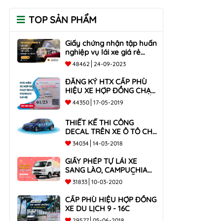
TOP SẢN PHẨM
Giấy chứng nhận tập huấn
nghiệp vụ lái xe giá rẻ
toàn quốc
48462
24-09-2023
ĐĂNG KÝ HTX CẤP PHÙ
HIỆU XE HỢP ĐỒNG CHẠY
BECAR, GRABCAR GIÁ RẺ
44350
17-05-2019
NHẤT
THIẾT KẾ THI CÔNG
DECAL TRÊN XE Ô TÔ CHO
CÔNG TY
34034
14-03-2018
GIẤY PHÉP TỰ LÁI XE
SANG LÀO, CAMPUCHIA
CHO XE DƯỚI 9 CHỖ VÀ
31833
10-03-2020
XE BÁN TẢI
CẤP PHÙ HIỆU HỢP ĐỒNG
XE DU LỊCH 9 - 16C
29577
05-06-2018