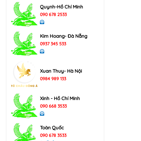
Quynh-Hồ Chí Minh
090 678 2533
Kim Hoang- Đà Nẵng
0937 345 533
Xuan Thuy- Hà Nội
0984 989 133
Xinh - Hồ Chí Minh
090 668 3533
Toàn Quốc
090 678 3533