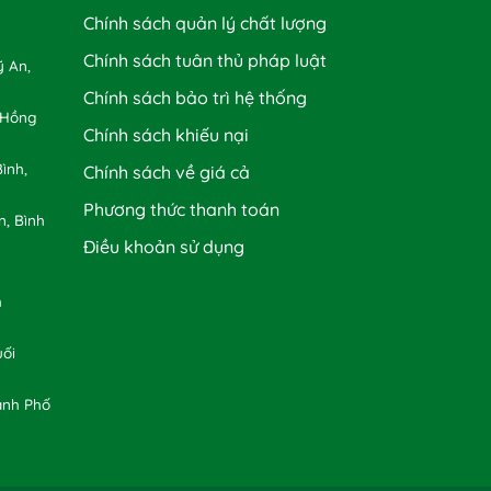
Chính sách quản lý chất lượng
Chính sách tuân thủ pháp luật
 An,
Chính sách bảo trì hệ thống
 Hồng
Chính sách khiếu nại
ình,
Chính sách về giá cả
Phương thức thanh toán
n, Bình
Điều khoản sử dụng
h
uối
ành Phố