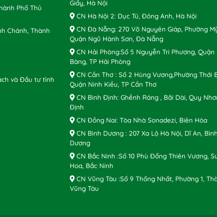
Giấy, Hà Nội
Thành Phố Thủ
CN Hà Nội 2: Dục Tú, Đông Anh, Hà Nội
CN Đà Nẵng: 270 Võ Nguyên Giáp, Phường Mỹ
nh Chánh, Thành
Quận Ngũ Hành Sơn, Đà Nẵng
CN Hải Phòng:Số 5 Nguyễn Tri Phương, Quận
Bàng, TP Hải Phòng
CN Cần Thơ : Số 2 Hùng Vương,Phường Thới B
ch và Đầu tư tỉnh
Quận Ninh Kiều, TP Cần Thơ
CN Bình Định: Ghềnh Ráng , Bãi Dài, Quy Nhơ
Định
CN Đồng Nai: Tòa Nhà Sonadezi, Biên Hòa
CN Bình Dương : 207 Xa Lộ Hà Nội, Dĩ An, Bìn
Dương
CN Bắc Ninh :Số 10 Phù Đổng Thiên Vương, S
Hoa, Bắc Ninh
CN Vũng Tàu :Số 9 Thống Nhất, Phường 1, Th
Vũng Tàu