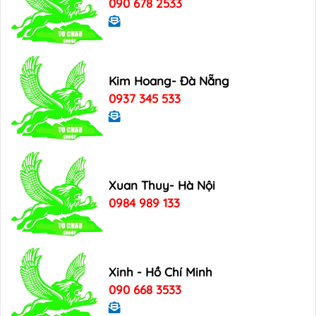
090 678 2533
Kim Hoang- Đà Nẵng
0937 345 533
Xuan Thuy- Hà Nội
0984 989 133
Xinh - Hồ Chí Minh
090 668 3533