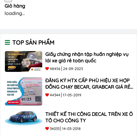
Giỏ hàng
loading...
TOP SẢN PHẨM
Giấy chứng nhận tập huấn nghiệp vụ
lái xe giá rẻ toàn quốc
48456
24-09-2023
ĐĂNG KÝ HTX CẤP PHÙ HIỆU XE HỢP
ĐỒNG CHẠY BECAR, GRABCAR GIÁ RẺ
NHẤT
44344
17-05-2019
THIẾT KẾ THI CÔNG DECAL TRÊN XE Ô
TÔ CHO CÔNG TY
34033
14-03-2018