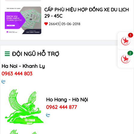
CẤP PHÙ HIỆU HỢP ĐỒNG XE DU LỊCH
29 - 45C
26643
05-06-2018
1
ĐỘI NGŨ HỖ TRỢ
2
Ha Noi - Khanh Ly
0963 444 803
Ho Hang - Hà Nội
0962 444 877