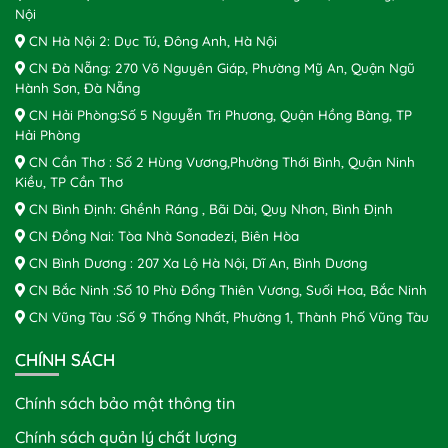
Nội
CN Hà Nội 2: Dục Tú, Đông Anh, Hà Nội
CN Đà Nẵng: 270 Võ Nguyên Giáp, Phường Mỹ An, Quận Ngũ
Hành Sơn, Đà Nẵng
CN Hải Phòng:Số 5 Nguyễn Tri Phương, Quận Hồng Bàng, TP
Hải Phòng
CN Cần Thơ : Số 2 Hùng Vương,Phường Thới Bình, Quận Ninh
Kiều, TP Cần Thơ
CN Bình Định: Ghềnh Ráng , Bãi Dài, Quy Nhơn, Bình Định
CN Đồng Nai: Tòa Nhà Sonadezi, Biên Hòa
CN Bình Dương : 207 Xa Lộ Hà Nội, Dĩ An, Bình Dương
CN Bắc Ninh :Số 10 Phù Đổng Thiên Vương, Suối Hoa, Bắc Ninh
CN Vũng Tàu :Số 9 Thống Nhất, Phường 1, Thành Phố Vũng Tàu
CHÍNH SÁCH
Chính sách bảo mật thông tin
Chính sách quản lý chất lượng