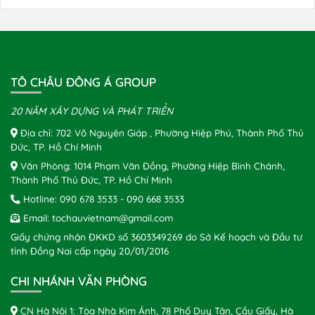
TÔ CHÂU ĐÔNG Á GROUP
20 NĂM XÂY DỰNG VÀ PHÁT TRIỂN
Địa chỉ: 702 Võ Nguyên Giáp , Phường Hiệp Phú, Thành Phố Thủ
Đức, TP. Hồ Chí Minh
Văn Phòng: 1014 Phạm Văn Đồng, Phường Hiệp Bình Chánh,
Thành Phố Thủ Đức, TP. Hồ Chí Minh
Hotline:
090 678 3533
-
090 668 3533
Email:
tochauvietnam@gmail.com
Giấy chứng nhận ĐKKD số 3603349269 do Sở Kế hoạch và Đầu tư
tỉnh Đồng Nai cấp ngày 20/01/2016
CHI NHÁNH VĂN PHÒNG
CN Hà Nội 1: Tòa Nhà Kim Ánh, 78 Phố Duy Tân, Cầu Giấy, Hà