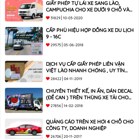
GIẤY PHÉP TỰ LÁI XE SANG LÀO,
CAMPUCHIA CHO XE DƯỚI 9 CHỖ VÀ
XE BÁN TẢI
31829
10-03-2020
CẤP PHÙ HIỆU HỢP ĐỒNG XE DU LỊCH
9 - 16C
29575
05-06-2018
DỊCH VỤ CẤP GIẤY PHÉP LIÊN VẬN
VIỆT LÀO NHANH CHÓNG , UY TÍN
TOÀN QUỐC
28422
04-11-2019
CHUYÊN THIẾT KẾ, IN ẤN, DÁN DECAL
(ĐỀ CAN ) TRÊN THÙNG XE TẢI CHO
CÔNG TY
27856
14-02-2018
QUẢNG CÁO TRÊN XE HƠI 4 CHỖ CHO
CÔNG TY, DOANH NGHIỆP
26706
20-11-2017