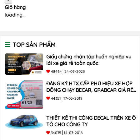
×
Giỏ hàng
loading...
TOP SẢN PHẨM
Giấy chứng nhận tập huấn nghiệp vụ
lái xe giá rẻ toàn quốc
48464
24-09-2023
ĐĂNG KÝ HTX CẤP PHÙ HIỆU XE HỢP
ĐỒNG CHẠY BECAR, GRABCAR GIÁ RẺ
NHẤT
44351
17-05-2019
THIẾT KẾ THI CÔNG DECAL TRÊN XE Ô
TÔ CHO CÔNG TY
34035
14-03-2018