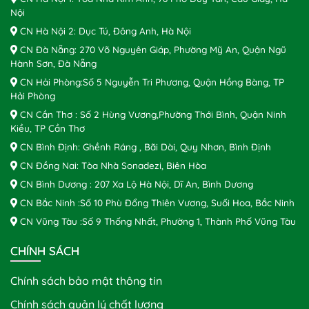
Nội
CN Hà Nội 2: Dục Tú, Đông Anh, Hà Nội
CN Đà Nẵng: 270 Võ Nguyên Giáp, Phường Mỹ An, Quận Ngũ
Hành Sơn, Đà Nẵng
CN Hải Phòng:Số 5 Nguyễn Tri Phương, Quận Hồng Bàng, TP
Hải Phòng
CN Cần Thơ : Số 2 Hùng Vương,Phường Thới Bình, Quận Ninh
Kiều, TP Cần Thơ
CN Bình Định: Ghềnh Ráng , Bãi Dài, Quy Nhơn, Bình Định
CN Đồng Nai: Tòa Nhà Sonadezi, Biên Hòa
CN Bình Dương : 207 Xa Lộ Hà Nội, Dĩ An, Bình Dương
CN Bắc Ninh :Số 10 Phù Đổng Thiên Vương, Suối Hoa, Bắc Ninh
CN Vũng Tàu :Số 9 Thống Nhất, Phường 1, Thành Phố Vũng Tàu
CHÍNH SÁCH
Chính sách bảo mật thông tin
Chính sách quản lý chất lượng