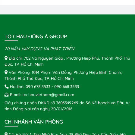
TÔ CHÂU ĐÔNG Á GROUP
20 NĂM XÂY DỰNG VÀ PHÁT TRIỂN
Địa chỉ: 702 Võ Nguyên Giáp , Phường Hiệp Phú, Thành Phố Thủ
Đức, TP. Hồ Chí Minh
Văn Phòng: 1014 Phạm Văn Đồng, Phường Hiệp Bình Chánh,
Thành Phố Thủ Đức, TP. Hồ Chí Minh
Hotline:
090 678 3533
-
090 668 3533
Email:
tochauvietnam@gmail.com
Giấy chứng nhận ĐKKD số 3603349269 do Sở Kế hoạch và Đầu tư
tỉnh Đồng Nai cấp ngày 20/01/2016
CHI NHÁNH VĂN PHÒNG
CN Hà Nội 1: Tòa Nhà Kim Ánh, 78 Phố Duy Tân, Cầu Giấy, Hà