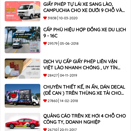
GIẤY PHÉP TỰ LÁI XE SANG LÀO,
CAMPUCHIA CHO XE DƯỚI 9 CHỖ VÀ
XE BÁN TẢI
31838
10-03-2020
CẤP PHÙ HIỆU HỢP ĐỒNG XE DU LỊCH
9 - 16C
29579
05-06-2018
DỊCH VỤ CẤP GIẤY PHÉP LIÊN VẬN
VIỆT LÀO NHANH CHÓNG , UY TÍN
TOÀN QUỐC
28427
04-11-2019
CHUYÊN THIẾT KẾ, IN ẤN, DÁN DECAL
(ĐỀ CAN ) TRÊN THÙNG XE TẢI CHO
CÔNG TY
27860
14-02-2018
QUẢNG CÁO TRÊN XE HƠI 4 CHỖ CHO
CÔNG TY, DOANH NGHIỆP
26710
20-11-2017