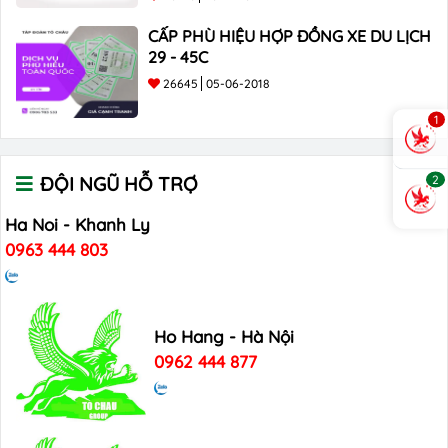
CẤP PHÙ HIỆU HỢP ĐỒNG XE DU LỊCH
29 - 45C
26645
05-06-2018
1
2
ĐỘI NGŨ HỖ TRỢ
Ha Noi - Khanh Ly
0963 444 803
Ho Hang - Hà Nội
0962 444 877