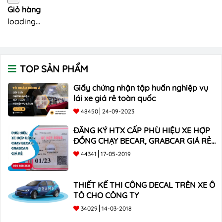
Giỏ hàng
loading...
TOP SẢN PHẨM
Giấy chứng nhận tập huấn nghiệp vụ
lái xe giá rẻ toàn quốc
48450
24-09-2023
ĐĂNG KÝ HTX CẤP PHÙ HIỆU XE HỢP
ĐỒNG CHẠY BECAR, GRABCAR GIÁ RẺ
NHẤT
44341
17-05-2019
THIẾT KẾ THI CÔNG DECAL TRÊN XE Ô
TÔ CHO CÔNG TY
34029
14-03-2018