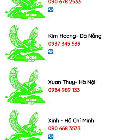
090 678 2533
Kim Hoang- Đà Nẵng
0937 345 533
Xuan Thuy- Hà Nội
0984 989 133
Xinh - Hồ Chí Minh
090 668 3533