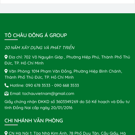
TÔ CHÂU ĐÔNG Á GROUP
20 NĂM XÂY DỰNG VÀ PHÁT TRIỂN
Địa chỉ: 702 Võ Nguyên Giáp , Phường Hiệp Phú, Thành Phố Thủ
Đức, TP. Hồ Chí Minh
Văn Phòng: 1014 Phạm Văn Đồng, Phường Hiệp Bình Chánh,
Thành Phố Thủ Đức, TP. Hồ Chí Minh
Hotline:
090 678 3533
-
090 668 3533
Email:
tochauvietnam@gmail.com
Giấy chứng nhận ĐKKD số 3603349269 do Sở Kế hoạch và Đầu tư
tỉnh Đồng Nai cấp ngày 20/01/2016
CHI NHÁNH VĂN PHÒNG
CN Hà Nội 1: Tòa Nhà Kim Ánh, 78 Phố Duy Tân, Cầu Giấy, Hà