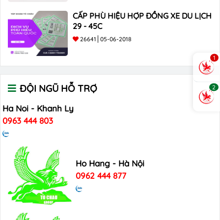
CẤP PHÙ HIỆU HỢP ĐỒNG XE DU LỊCH
29 - 45C
26641
05-06-2018
1
ĐỘI NGŨ HỖ TRỢ
2
Ha Noi - Khanh Ly
0963 444 803
Ho Hang - Hà Nội
0962 444 877