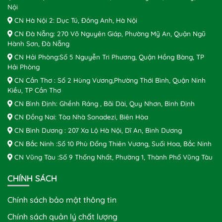
Nội
CN Hà Nội 2: Dục Tú, Đông Anh, Hà Nội
CN Đà Nẵng: 270 Võ Nguyên Giáp, Phường Mỹ An, Quận Ngũ
Hành Sơn, Đà Nẵng
CN Hải Phòng:Số 5 Nguyễn Tri Phương, Quận Hồng Bàng, TP
Hải Phòng
CN Cần Thơ : Số 2 Hùng Vương,Phường Thới Bình, Quận Ninh
Kiều, TP Cần Thơ
CN Bình Định: Ghềnh Ráng , Bãi Dài, Quy Nhơn, Bình Định
CN Đồng Nai: Tòa Nhà Sonadezi, Biên Hòa
CN Bình Dương : 207 Xa Lộ Hà Nội, Dĩ An, Bình Dương
CN Bắc Ninh :Số 10 Phù Đổng Thiên Vương, Suối Hoa, Bắc Ninh
CN Vũng Tàu :Số 9 Thống Nhất, Phường 1, Thành Phố Vũng Tàu
CHÍNH SÁCH
Chính sách bảo mật thông tin
Chính sách quản lý chất lượng