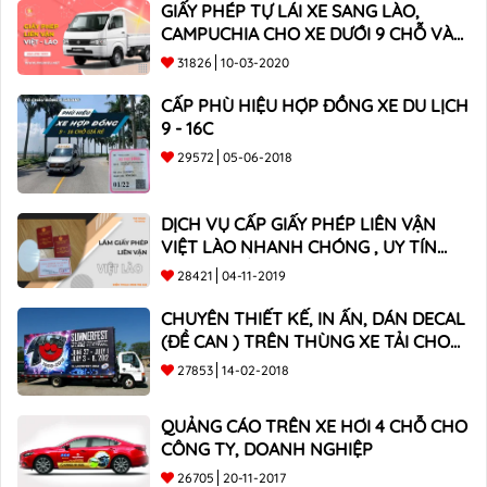
GIẤY PHÉP TỰ LÁI XE SANG LÀO,
CAMPUCHIA CHO XE DƯỚI 9 CHỖ VÀ
XE BÁN TẢI
31826
10-03-2020
CẤP PHÙ HIỆU HỢP ĐỒNG XE DU LỊCH
9 - 16C
29572
05-06-2018
DỊCH VỤ CẤP GIẤY PHÉP LIÊN VẬN
VIỆT LÀO NHANH CHÓNG , UY TÍN
TOÀN QUỐC
28421
04-11-2019
CHUYÊN THIẾT KẾ, IN ẤN, DÁN DECAL
(ĐỀ CAN ) TRÊN THÙNG XE TẢI CHO
CÔNG TY
27853
14-02-2018
QUẢNG CÁO TRÊN XE HƠI 4 CHỖ CHO
CÔNG TY, DOANH NGHIỆP
26705
20-11-2017