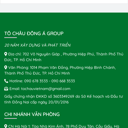
TÔ CHÂU ĐÔNG Á GROUP
20 NĂM XÂY DỰNG VÀ PHÁT TRIỂN
Địa chỉ: 702 Võ Nguyên Giáp , Phường Hiệp Phú, Thành Phố Thủ
Đức, TP. Hồ Chí Minh
Văn Phòng: 1014 Phạm Văn Đồng, Phường Hiệp Bình Chánh,
Thành Phố Thủ Đức, TP. Hồ Chí Minh
Hotline:
090 678 3533
-
090 668 3533
Email:
tochauvietnam@gmail.com
Giấy chứng nhận ĐKKD số 3603349269 do Sở Kế hoạch và Đầu tư
tỉnh Đồng Nai cấp ngày 20/01/2016
CHI NHÁNH VĂN PHÒNG
CN Hà Nội 1: Tòa Nhà Kim Ánh, 78 Phố Duy Tân, Cầu Giấy, Hà