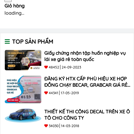
Giỏ hàng
loading...
TOP SẢN PHẨM
Giấy chứng nhận tập huấn nghiệp vụ
lái xe giá rẻ toàn quốc
48452
24-09-2023
ĐĂNG KÝ HTX CẤP PHÙ HIỆU XE HỢP
ĐỒNG CHẠY BECAR, GRABCAR GIÁ RẺ
NHẤT
44341
17-05-2019
THIẾT KẾ THI CÔNG DECAL TRÊN XE Ô
TÔ CHO CÔNG TY
34030
14-03-2018