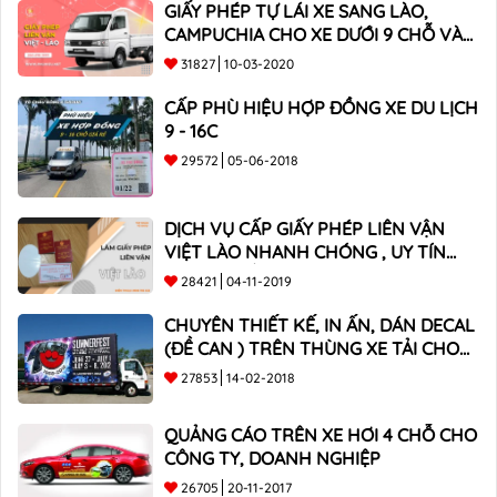
GIẤY PHÉP TỰ LÁI XE SANG LÀO,
CAMPUCHIA CHO XE DƯỚI 9 CHỖ VÀ
XE BÁN TẢI
31827
10-03-2020
CẤP PHÙ HIỆU HỢP ĐỒNG XE DU LỊCH
9 - 16C
29572
05-06-2018
DỊCH VỤ CẤP GIẤY PHÉP LIÊN VẬN
VIỆT LÀO NHANH CHÓNG , UY TÍN
TOÀN QUỐC
28421
04-11-2019
CHUYÊN THIẾT KẾ, IN ẤN, DÁN DECAL
(ĐỀ CAN ) TRÊN THÙNG XE TẢI CHO
CÔNG TY
27853
14-02-2018
QUẢNG CÁO TRÊN XE HƠI 4 CHỖ CHO
CÔNG TY, DOANH NGHIỆP
26705
20-11-2017