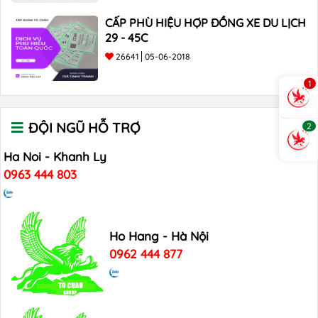
CẤP PHÙ HIỆU HỢP ĐỒNG XE DU LỊCH
29 - 45C
26641
05-06-2018
1
ĐỘI NGŨ HỖ TRỢ
2
Ha Noi - Khanh Ly
0963 444 803
Ho Hang - Hà Nội
0962 444 877