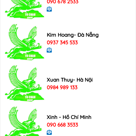
090 678 2533
Kim Hoang- Đà Nẵng
0937 345 533
Xuan Thuy- Hà Nội
0984 989 133
Xinh - Hồ Chí Minh
090 668 3533