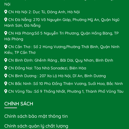
Nội
CN Hà Nội 2: Dục Tú, Đông Anh, Hà Nội
CN Đà Nẵng: 270 Võ Nguyên Giáp, Phường Mỹ An, Quận Ngũ
Hành Sơn, Đà Nẵng
CN Hải Phòng:Số 5 Nguyễn Tri Phương, Quận Hồng Bàng, TP
Hải Phòng
CN Cần Thơ : Số 2 Hùng Vương,Phường Thới Bình, Quận Ninh
Kiều, TP Cần Thơ
CN Bình Định: Ghềnh Ráng , Bãi Dài, Quy Nhơn, Bình Định
CN Đồng Nai: Tòa Nhà Sonadezi, Biên Hòa
CN Bình Dương : 207 Xa Lộ Hà Nội, Dĩ An, Bình Dương
CN Bắc Ninh :Số 10 Phù Đổng Thiên Vương, Suối Hoa, Bắc Ninh
CN Vũng Tàu :Số 9 Thống Nhất, Phường 1, Thành Phố Vũng Tàu
CHÍNH SÁCH
Chính sách bảo mật thông tin
Chính sách quản lý chất lượng