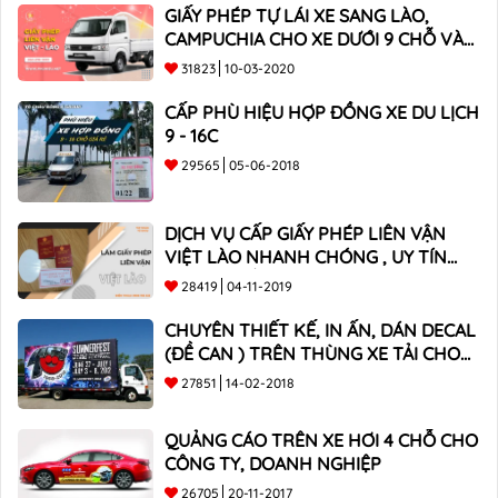
GIẤY PHÉP TỰ LÁI XE SANG LÀO,
CAMPUCHIA CHO XE DƯỚI 9 CHỖ VÀ
XE BÁN TẢI
31823
10-03-2020
CẤP PHÙ HIỆU HỢP ĐỒNG XE DU LỊCH
9 - 16C
29565
05-06-2018
DỊCH VỤ CẤP GIẤY PHÉP LIÊN VẬN
VIỆT LÀO NHANH CHÓNG , UY TÍN
TOÀN QUỐC
28419
04-11-2019
CHUYÊN THIẾT KẾ, IN ẤN, DÁN DECAL
(ĐỀ CAN ) TRÊN THÙNG XE TẢI CHO
CÔNG TY
27851
14-02-2018
QUẢNG CÁO TRÊN XE HƠI 4 CHỖ CHO
CÔNG TY, DOANH NGHIỆP
26705
20-11-2017