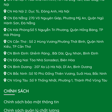
Nội
CN Hà Nội 2: Dục Tú, Đông Anh, Hà Nội
CN Đà Nẵng: 270 Võ Nguyên Giáp, Phường Mỹ An, Quận Ngũ
Hành Sơn, Đà Nẵng
CN Hải Phòng:Số 5 Nguyễn Tri Phương, Quận Hồng Bàng, TP
Hải Phòng
CN Cần Thơ : Số 2 Hùng Vương,Phường Thới Bình, Quận Ninh
Kiều, TP Cần Thơ
CN Bình Định: Ghềnh Ráng , Bãi Dài, Quy Nhơn, Bình Định
CN Đồng Nai: Tòa Nhà Sonadezi, Biên Hòa
CN Bình Dương : 207 Xa Lộ Hà Nội, Dĩ An, Bình Dương
CN Bắc Ninh :Số 10 Phù Đổng Thiên Vương, Suối Hoa, Bắc Ninh
CN Vũng Tàu :Số 9 Thống Nhất, Phường 1, Thành Phố Vũng Tàu
CHÍNH SÁCH
Chính sách bảo mật thông tin
Chính sách quản lý chất lượng