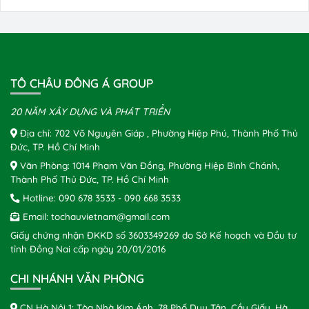
TÔ CHÂU ĐÔNG Á GROUP
20 NĂM XÂY DỰNG VÀ PHÁT TRIỂN
Địa chỉ: 702 Võ Nguyên Giáp , Phường Hiệp Phú, Thành Phố Thủ
Đức, TP. Hồ Chí Minh
Văn Phòng: 1014 Phạm Văn Đồng, Phường Hiệp Bình Chánh,
Thành Phố Thủ Đức, TP. Hồ Chí Minh
Hotline:
090 678 3533
-
090 668 3533
Email:
tochauvietnam@gmail.com
Giấy chứng nhận ĐKKD số 3603349269 do Sở Kế hoạch và Đầu tư
tỉnh Đồng Nai cấp ngày 20/01/2016
CHI NHÁNH VĂN PHÒNG
CN Hà Nội 1: Tòa Nhà Kim Ánh, 78 Phố Duy Tân, Cầu Giấy, Hà