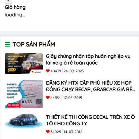
×
Giỏ hàng
loading...
TOP SẢN PHẨM
Giấy chứng nhận tập huấn nghiệp vụ
lái xe giá rẻ toàn quốc
48439
24-09-2023
ĐĂNG KÝ HTX CẤP PHÙ HIỆU XE HỢP
ĐỒNG CHẠY BECAR, GRABCAR GIÁ RẺ
NHẤT
44334
17-05-2019
THIẾT KẾ THI CÔNG DECAL TRÊN XE Ô
TÔ CHO CÔNG TY
34025
14-03-2018