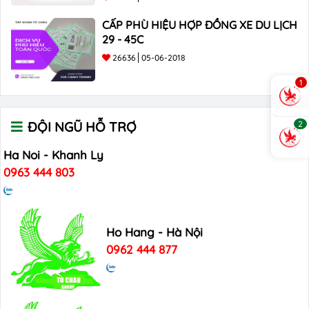
CẤP PHÙ HIỆU HỢP ĐỒNG XE DU LỊCH
29 - 45C
26636
05-06-2018
1
2
ĐỘI NGŨ HỖ TRỢ
Ha Noi - Khanh Ly
0963 444 803
Ho Hang - Hà Nội
0962 444 877