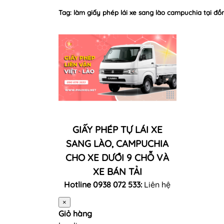
Tag: làm giấy phép lái xe sang lào campuchia tại đồn
GIẤY PHÉP TỰ LÁI XE
SANG LÀO, CAMPUCHIA
CHO XE DƯỚI 9 CHỖ VÀ
XE BÁN TẢI
Hotline 0938 072 533:
Liên hệ
×
Giỏ hàng