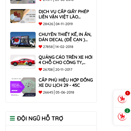
DỊCH VỤ CẤP GIẤY PHÉP
LIÊN VẬN VIỆT LÀO
NHANH CHÓNG , UY TÍN
28426
04-11-2019
TOÀN QUỐC
CHUYÊN THIẾT KẾ, IN ẤN,
DÁN DECAL (ĐỀ CAN )
TRÊN THÙNG XE TẢI CHO
27858
14-02-2018
CÔNG TY
QUẢNG CÁO TRÊN XE HƠI
4 CHỖ CHO CÔNG TY,
DOANH NGHIỆP
26708
20-11-2017
CẤP PHÙ HIỆU HỢP ĐỒNG
XE DU LỊCH 29 - 45C
26645
05-06-2018
1
2
ĐỘI NGŨ HỖ TRỢ