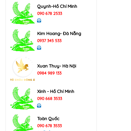
Quynh-Hồ Chí Minh
090 678 2533
Kim Hoang- Đà Nẵng
0937 345 533
Xuan Thuy- Hà Nội
0984 989 133
Xinh - Hồ Chí Minh
090 668 3533
Toàn Quốc
090 678 3533