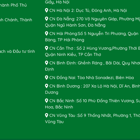
Giấy, Hà Nội
Thành Phố Thủ
CN Hà Nội 2: Dục Tú, Đông Anh, Hà Nội
CN Đà Nẵng: 270 Võ Nguyên Giáp, Phường Mỹ
nh Chánh, Thành
Quận Ngũ Hành Sơn, Đà Nẵng
CN Hải Phòng:Số 5 Nguyễn Tri Phương, Quận
Bàng, TP Hải Phòng
CN Cần Thơ : Số 2 Hùng Vương,Phường Thới B
ch và Đầu tư tỉnh
Quận Ninh Kiều, TP Cần Thơ
CN Bình Định: Ghềnh Ráng , Bãi Dài, Quy Nhơ
Định
CN Đồng Nai: Tòa Nhà Sonadezi, Biên Hòa
CN Bình Dương : 207 Xa Lộ Hà Nội, Dĩ An, Bìn
Dương
CN Bắc Ninh :Số 10 Phù Đổng Thiên Vương, S
Hoa, Bắc Ninh
CN Vũng Tàu :Số 9 Thống Nhất, Phường 1, Th
Vũng Tàu