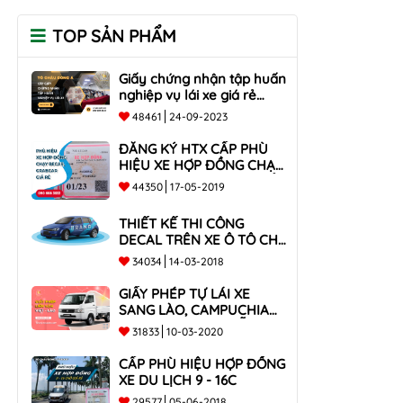
TOP SẢN PHẨM
Giấy chứng nhận tập huấn
nghiệp vụ lái xe giá rẻ
toàn quốc
48461
24-09-2023
ĐĂNG KÝ HTX CẤP PHÙ
HIỆU XE HỢP ĐỒNG CHẠY
BECAR, GRABCAR GIÁ RẺ
44350
17-05-2019
NHẤT
THIẾT KẾ THI CÔNG
DECAL TRÊN XE Ô TÔ CHO
CÔNG TY
34034
14-03-2018
GIẤY PHÉP TỰ LÁI XE
SANG LÀO, CAMPUCHIA
CHO XE DƯỚI 9 CHỖ VÀ
31833
10-03-2020
XE BÁN TẢI
CẤP PHÙ HIỆU HỢP ĐỒNG
XE DU LỊCH 9 - 16C
29577
05-06-2018