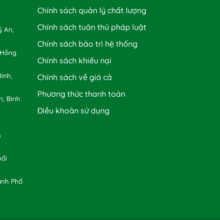
Chính sách quản lý chất lượng
Chính sách tuân thủ pháp luật
 An,
Chính sách bảo trì hệ thống
 Hồng
Chính sách khiếu nại
ình,
Chính sách về giá cả
Phương thức thanh toán
n, Bình
Điều khoản sử dụng
h
uối
ành Phố