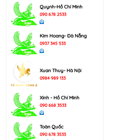
Quynh-Hồ Chí Minh
090 678 2533
Kim Hoang- Đà Nẵng
0937 345 533
Xuan Thuy- Hà Nội
0984 989 133
Xinh - Hồ Chí Minh
090 668 3533
Toàn Quốc
090 678 3533