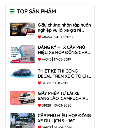
TOP SẢN PHẨM
Giấy chứng nhận tập huấn
nghiệp vụ lái xe giá rẻ
toàn quốc
48454
24-09-2023
ĐĂNG KÝ HTX CẤP PHÙ
HIỆU XE HỢP ĐỒNG CHẠY
BECAR, GRABCAR GIÁ RẺ
44343
17-05-2019
NHẤT
THIẾT KẾ THI CÔNG
DECAL TRÊN XE Ô TÔ CHO
CÔNG TY
34031
14-03-2018
GIẤY PHÉP TỰ LÁI XE
SANG LÀO, CAMPUCHIA
CHO XE DƯỚI 9 CHỖ VÀ
31828
10-03-2020
XE BÁN TẢI
CẤP PHÙ HIỆU HỢP ĐỒNG
XE DU LỊCH 9 - 16C
29573
05-06-2018