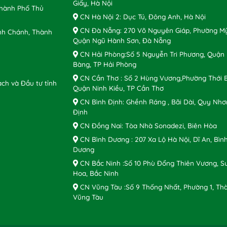
Giấy, Hà Nội
Thành Phố Thủ
CN Hà Nội 2: Dục Tú, Đông Anh, Hà Nội
CN Đà Nẵng: 270 Võ Nguyên Giáp, Phường Mỹ
nh Chánh, Thành
Quận Ngũ Hành Sơn, Đà Nẵng
CN Hải Phòng:Số 5 Nguyễn Tri Phương, Quận
Bàng, TP Hải Phòng
CN Cần Thơ : Số 2 Hùng Vương,Phường Thới B
ch và Đầu tư tỉnh
Quận Ninh Kiều, TP Cần Thơ
CN Bình Định: Ghềnh Ráng , Bãi Dài, Quy Nhơ
Định
CN Đồng Nai: Tòa Nhà Sonadezi, Biên Hòa
CN Bình Dương : 207 Xa Lộ Hà Nội, Dĩ An, Bìn
Dương
CN Bắc Ninh :Số 10 Phù Đổng Thiên Vương, S
Hoa, Bắc Ninh
CN Vũng Tàu :Số 9 Thống Nhất, Phường 1, Th
Vũng Tàu