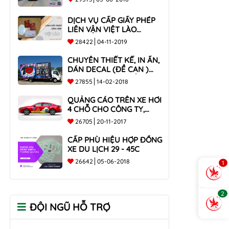
DỊCH VỤ CẤP GIẤY PHÉP
LIÊN VẬN VIỆT LÀO
NHANH CHÓNG , UY TÍN
28422
04-11-2019
TOÀN QUỐC
CHUYÊN THIẾT KẾ, IN ẤN,
DÁN DECAL (ĐỀ CAN )
TRÊN THÙNG XE TẢI CHO
27855
14-02-2018
CÔNG TY
QUẢNG CÁO TRÊN XE HƠI
4 CHỖ CHO CÔNG TY,
DOANH NGHIỆP
26705
20-11-2017
CẤP PHÙ HIỆU HỢP ĐỒNG
XE DU LỊCH 29 - 45C
26642
05-06-2018
1
2
ĐỘI NGŨ HỖ TRỢ