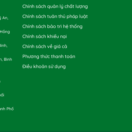
Chính sách quản lý chất lượng
Chính sách tuân thủ pháp luật
 An,
Chính sách bảo trì hệ thống
 Hồng
Chính sách khiếu nại
ình,
Chính sách về giá cả
Phương thức thanh toán
n, Bình
Điều khoản sử dụng
h
uối
ành Phố