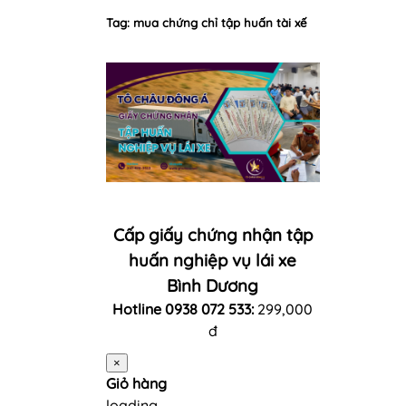
Tag: mua chứng chỉ tập huấn tài xế
Cấp giấy chứng nhận tập
huấn nghiệp vụ lái xe
Bình Dương
Hotline 0938 072 533:
299,000
đ
×
Giỏ hàng
loading...