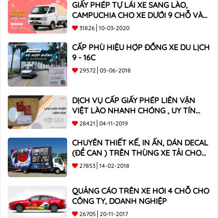
GIẤY PHÉP TỰ LÁI XE SANG LÀO,
CAMPUCHIA CHO XE DƯỚI 9 CHỖ VÀ
XE BÁN TẢI
31826
10-03-2020
CẤP PHÙ HIỆU HỢP ĐỒNG XE DU LỊCH
9 - 16C
29572
05-06-2018
DỊCH VỤ CẤP GIẤY PHÉP LIÊN VẬN
VIỆT LÀO NHANH CHÓNG , UY TÍN
TOÀN QUỐC
28421
04-11-2019
CHUYÊN THIẾT KẾ, IN ẤN, DÁN DECAL
(ĐỀ CAN ) TRÊN THÙNG XE TẢI CHO
CÔNG TY
27853
14-02-2018
QUẢNG CÁO TRÊN XE HƠI 4 CHỖ CHO
CÔNG TY, DOANH NGHIỆP
26705
20-11-2017