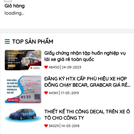
Giỏ hàng
loading...
TOP SẢN PHẨM
Giấy chứng nhận tập huấn nghiệp vụ
lái xe giá rẻ toàn quốc
48450
24-09-2023
ĐĂNG KÝ HTX CẤP PHÙ HIỆU XE HỢP
ĐỒNG CHẠY BECAR, GRABCAR GIÁ RẺ
NHẤT
44341
17-05-2019
THIẾT KẾ THI CÔNG DECAL TRÊN XE Ô
TÔ CHO CÔNG TY
34029
14-03-2018