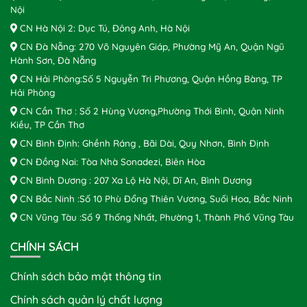
Nội
CN Hà Nội 2: Dục Tú, Đông Anh, Hà Nội
CN Đà Nẵng: 270 Võ Nguyên Giáp, Phường Mỹ An, Quận Ngũ
Hành Sơn, Đà Nẵng
CN Hải Phòng:Số 5 Nguyễn Tri Phương, Quận Hồng Bàng, TP
Hải Phòng
CN Cần Thơ : Số 2 Hùng Vương,Phường Thới Bình, Quận Ninh
Kiều, TP Cần Thơ
CN Bình Định: Ghềnh Ráng , Bãi Dài, Quy Nhơn, Bình Định
CN Đồng Nai: Tòa Nhà Sonadezi, Biên Hòa
CN Bình Dương : 207 Xa Lộ Hà Nội, Dĩ An, Bình Dương
CN Bắc Ninh :Số 10 Phù Đổng Thiên Vương, Suối Hoa, Bắc Ninh
CN Vũng Tàu :Số 9 Thống Nhất, Phường 1, Thành Phố Vũng Tàu
CHÍNH SÁCH
Chính sách bảo mật thông tin
Chính sách quản lý chất lượng