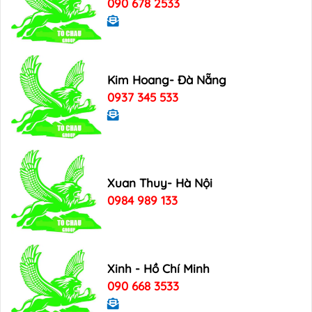
090 678 2533
Kim Hoang- Đà Nẵng
0937 345 533
Xuan Thuy- Hà Nội
0984 989 133
Xinh - Hồ Chí Minh
090 668 3533