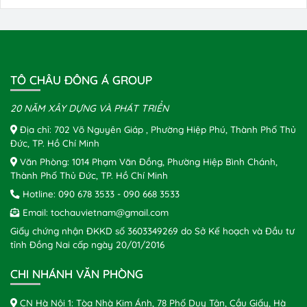
TÔ CHÂU ĐÔNG Á GROUP
20 NĂM XÂY DỰNG VÀ PHÁT TRIỂN
Địa chỉ: 702 Võ Nguyên Giáp , Phường Hiệp Phú, Thành Phố Thủ
Đức, TP. Hồ Chí Minh
Văn Phòng: 1014 Phạm Văn Đồng, Phường Hiệp Bình Chánh,
Thành Phố Thủ Đức, TP. Hồ Chí Minh
Hotline:
090 678 3533
-
090 668 3533
Email:
tochauvietnam@gmail.com
Giấy chứng nhận ĐKKD số 3603349269 do Sở Kế hoạch và Đầu tư
tỉnh Đồng Nai cấp ngày 20/01/2016
CHI NHÁNH VĂN PHÒNG
CN Hà Nội 1: Tòa Nhà Kim Ánh, 78 Phố Duy Tân, Cầu Giấy, Hà