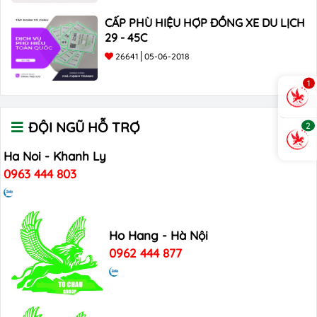
CẤP PHÙ HIỆU HỢP ĐỒNG XE DU LỊCH
29 - 45C
26641
05-06-2018
1
ĐỘI NGŨ HỖ TRỢ
2
Ha Noi - Khanh Ly
0963 444 803
Ho Hang - Hà Nội
0962 444 877