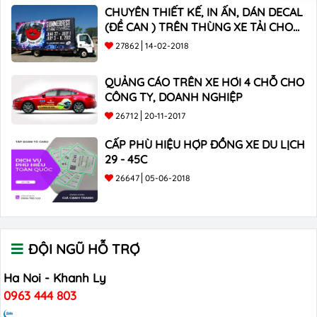
CHUYÊN THIẾT KẾ, IN ẤN, DÁN DECAL
(ĐỀ CAN ) TRÊN THÙNG XE TẢI CHO
CÔNG TY
27862
14-02-2018
QUẢNG CÁO TRÊN XE HƠI 4 CHỖ CHO
CÔNG TY, DOANH NGHIỆP
26712
20-11-2017
CẤP PHÙ HIỆU HỢP ĐỒNG XE DU LỊCH
29 - 45C
26647
05-06-2018
ĐỘI NGŨ HỖ TRỢ
Ha Noi - Khanh Ly
0963 444 803