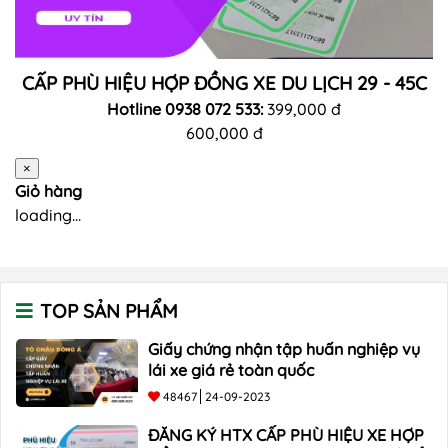
CẤP PHÙ HIỆU HỢP ĐỒNG XE DU LỊCH 29 - 45C
Hotline 0938 072 533:
399,000 đ
600,000 đ
×
Giỏ hàng
loading...
TOP SẢN PHẨM
Giấy chứng nhận tập huấn nghiệp vụ
lái xe giá rẻ toàn quốc
48467
24-09-2023
ĐĂNG KÝ HTX CẤP PHÙ HIỆU XE HỢP