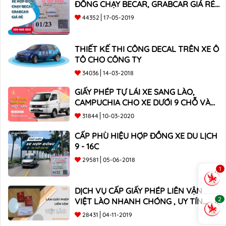
ĐỒNG CHẠY BECAR, GRABCAR GIÁ RẺ
NHẤT
44352
17-05-2019
THIẾT KẾ THI CÔNG DECAL TRÊN XE Ô
TÔ CHO CÔNG TY
34036
14-03-2018
GIẤY PHÉP TỰ LÁI XE SANG LÀO,
CAMPUCHIA CHO XE DƯỚI 9 CHỖ VÀ
XE BÁN TẢI
31844
10-03-2020
CẤP PHÙ HIỆU HỢP ĐỒNG XE DU LỊCH
9 - 16C
29581
05-06-2018
1
DỊCH VỤ CẤP GIẤY PHÉP LIÊN VẬN
2
VIỆT LÀO NHANH CHÓNG , UY TÍN
TOÀN QUỐC
28431
04-11-2019