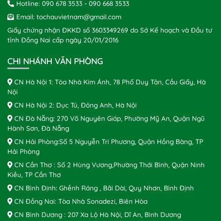
Hotline:
090 678 3533
-
090 668 3533
Email:
tochauvietnam@gmail.com
Giấy chứng nhận ĐKKD số 3603349269 do Sở Kế hoạch và Đầu tư
tỉnh Đồng Nai cấp ngày 20/01/2016
CHI NHÁNH VĂN PHÒNG
CN Hà Nội 1: Tòa Nhà Kim Ánh, 78 Phố Duy Tân, Cầu Giấy, Hà
Nội
CN Hà Nội 2: Dục Tú, Đông Anh, Hà Nội
CN Đà Nẵng: 270 Võ Nguyên Giáp, Phường Mỹ An, Quận Ngũ
Hành Sơn, Đà Nẵng
CN Hải Phòng:Số 5 Nguyễn Tri Phương, Quận Hồng Bàng, TP
Hải Phòng
CN Cần Thơ : Số 2 Hùng Vương,Phường Thới Bình, Quận Ninh
Kiều, TP Cần Thơ
CN Bình Định: Ghềnh Ráng , Bãi Dài, Quy Nhơn, Bình Định
CN Đồng Nai: Tòa Nhà Sonadezi, Biên Hòa
CN Bình Dương : 207 Xa Lộ Hà Nội, Dĩ An, Bình Dương