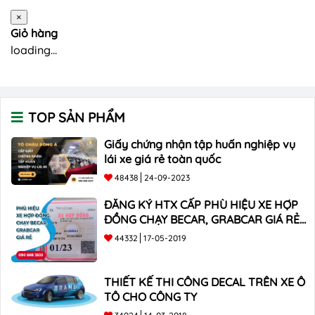
×
Giỏ hàng
loading...
TOP SẢN PHẨM
Giấy chứng nhận tập huấn nghiệp vụ
lái xe giá rẻ toàn quốc
48438
24-09-2023
ĐĂNG KÝ HTX CẤP PHÙ HIỆU XE HỢP
ĐỒNG CHẠY BECAR, GRABCAR GIÁ RẺ
NHẤT
44332
17-05-2019
THIẾT KẾ THI CÔNG DECAL TRÊN XE Ô
TÔ CHO CÔNG TY