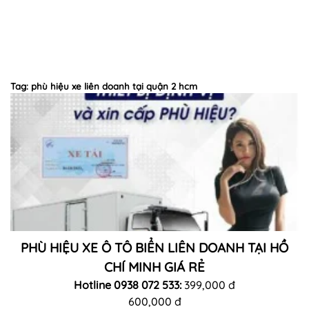
Tag: phù hiệu xe liên doanh tại quận 2 hcm
PHÙ HIỆU XE Ô TÔ BIỂN LIÊN DOANH TẠI HỒ
CHÍ MINH GIÁ RẺ
Hotline 0938 072 533:
399,000 đ
600,000 đ