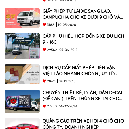
34024
14-03-2018
GIẤY PHÉP TỰ LÁI XE SANG LÀO,
CAMPUCHIA CHO XE DƯỚI 9 CHỖ VÀ
XE BÁN TẢI
31821
10-03-2020
CẤP PHÙ HIỆU HỢP ĐỒNG XE DU LỊCH
9 - 16C
29562
05-06-2018
DỊCH VỤ CẤP GIẤY PHÉP LIÊN VẬN
VIỆT LÀO NHANH CHÓNG , UY TÍN
TOÀN QUỐC
28419
04-11-2019
CHUYÊN THIẾT KẾ, IN ẤN, DÁN DECAL
(ĐỀ CAN ) TRÊN THÙNG XE TẢI CHO
CÔNG TY
27850
14-02-2018
QUẢNG CÁO TRÊN XE HƠI 4 CHỖ CHO
CÔNG TY, DOANH NGHIỆP