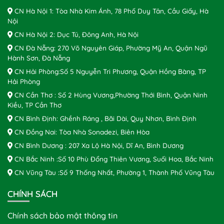
CN Hà Nội 1: Tòa Nhà Kim Ánh, 78 Phố Duy Tân, Cầu Giấy, Hà
Nội
CN Hà Nội 2: Dục Tú, Đông Anh, Hà Nội
CN Đà Nẵng: 270 Võ Nguyên Giáp, Phường Mỹ An, Quận Ngũ
Hành Sơn, Đà Nẵng
CN Hải Phòng:Số 5 Nguyễn Tri Phương, Quận Hồng Bàng, TP
Hải Phòng
CN Cần Thơ : Số 2 Hùng Vương,Phường Thới Bình, Quận Ninh
Kiều, TP Cần Thơ
CN Bình Định: Ghềnh Ráng , Bãi Dài, Quy Nhơn, Bình Định
CN Đồng Nai: Tòa Nhà Sonadezi, Biên Hòa
CN Bình Dương : 207 Xa Lộ Hà Nội, Dĩ An, Bình Dương
CN Bắc Ninh :Số 10 Phù Đổng Thiên Vương, Suối Hoa, Bắc Ninh
CN Vũng Tàu :Số 9 Thống Nhất, Phường 1, Thành Phố Vũng Tàu
CHÍNH SÁCH
Chính sách bảo mật thông tin