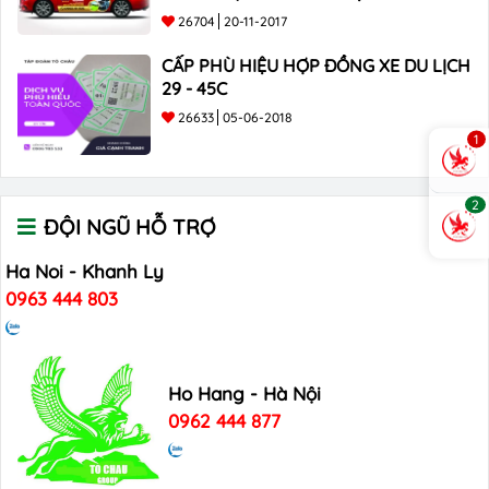
26704
20-11-2017
CẤP PHÙ HIỆU HỢP ĐỒNG XE DU LỊCH
29 - 45C
26633
05-06-2018
1
2
ĐỘI NGŨ HỖ TRỢ
Ha Noi - Khanh Ly
0963 444 803
Ho Hang - Hà Nội
0962 444 877