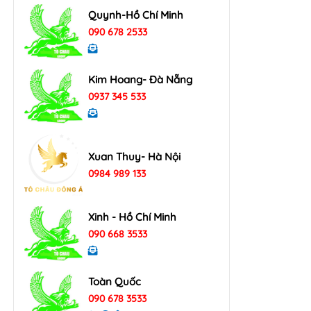
Quynh-Hồ Chí Minh
090 678 2533
Kim Hoang- Đà Nẵng
0937 345 533
Xuan Thuy- Hà Nội
0984 989 133
Xinh - Hồ Chí Minh
090 668 3533
Toàn Quốc
090 678 3533