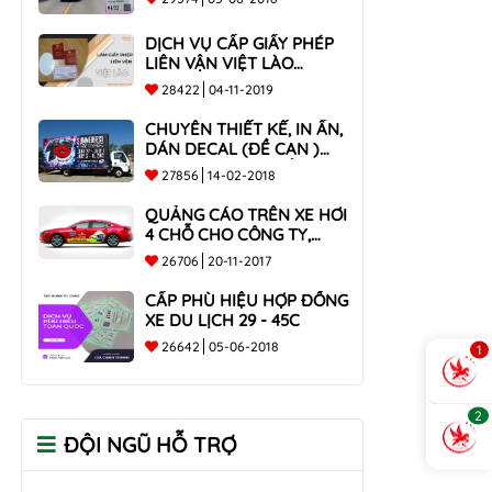
DỊCH VỤ CẤP GIẤY PHÉP
LIÊN VẬN VIỆT LÀO
NHANH CHÓNG , UY TÍN
28422
04-11-2019
TOÀN QUỐC
CHUYÊN THIẾT KẾ, IN ẤN,
DÁN DECAL (ĐỀ CAN )
TRÊN THÙNG XE TẢI CHO
27856
14-02-2018
CÔNG TY
QUẢNG CÁO TRÊN XE HƠI
4 CHỖ CHO CÔNG TY,
DOANH NGHIỆP
26706
20-11-2017
CẤP PHÙ HIỆU HỢP ĐỒNG
XE DU LỊCH 29 - 45C
26642
05-06-2018
1
2
ĐỘI NGŨ HỖ TRỢ