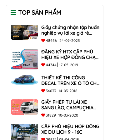
TOP SẢN PHẨM
Giấy chứng nhận tập huấn
nghiệp vụ lái xe giá rẻ
toàn quốc
48456
24-09-2023
ĐĂNG KÝ HTX CẤP PHÙ
HIỆU XE HỢP ĐỒNG CHẠY
BECAR, GRABCAR GIÁ RẺ
44344
17-05-2019
NHẤT
THIẾT KẾ THI CÔNG
DECAL TRÊN XE Ô TÔ CHO
CÔNG TY
34033
14-03-2018
GIẤY PHÉP TỰ LÁI XE
SANG LÀO, CAMPUCHIA
CHO XE DƯỚI 9 CHỖ VÀ
31829
10-03-2020
XE BÁN TẢI
CẤP PHÙ HIỆU HỢP ĐỒNG
XE DU LỊCH 9 - 16C
29574
05-06-2018