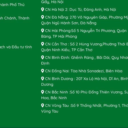
Giấy, Hà Nội
Thành Phố Thủ
CN Hà Nội 2: Dục Tú, Đông Anh, Hà Nội
CN Đà Nẵng: 270 Võ Nguyên Giáp, Phường Mỹ
nh Chánh, Thành
Quận Ngũ Hành Sơn, Đà Nẵng
CN Hải Phòng:Số 5 Nguyễn Tri Phương, Quận
Bàng, TP Hải Phòng
CN Cần Thơ : Số 2 Hùng Vương,Phường Thới B
ch và Đầu tư tỉnh
Quận Ninh Kiều, TP Cần Thơ
CN Bình Định: Ghềnh Ráng , Bãi Dài, Quy Nhơ
Định
CN Đồng Nai: Tòa Nhà Sonadezi, Biên Hòa
CN Bình Dương : 207 Xa Lộ Hà Nội, Dĩ An, Bìn
Dương
CN Bắc Ninh :Số 10 Phù Đổng Thiên Vương, S
Hoa, Bắc Ninh
CN Vũng Tàu :Số 9 Thống Nhất, Phường 1, Th
Vũng Tàu