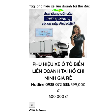
Tag: phù hiệu xe liên doanh tại thủ đức
PHÙ HIỆU XE Ô TÔ BIỂN
LIÊN DOANH TẠI HỒ CHÍ
MINH GIÁ RẺ
Hotline 0938 072 533:
399,000
đ
600,000 đ
×
Giỏ hàng