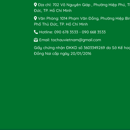
Địa chỉ: 702 Võ Nguyên Giáp , Phường Hiệp Phú, 
Đức, TP. Hồ Chí Minh
Văn Phòng: 1014 Phạm Văn Đồng, Phường Hiệp Bì
Phố Thủ Đức, TP. Hồ Chí Minh
Hotline:
090 678 3533
-
090 668 3533
Email:
tochauvietnam@gmail.com
Giấy chứng nhận ĐKKD số 3603349269 do Sở Kế hoạ
Đồng Nai cấp ngày 20/01/2016