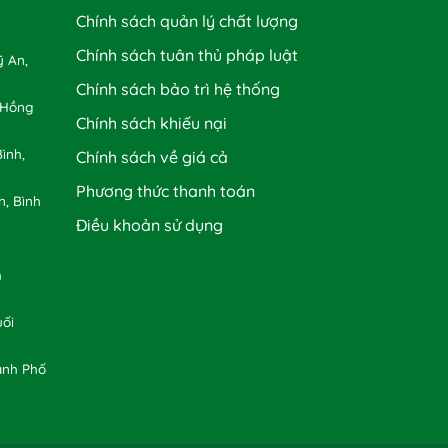
Chính sách quản lý chất lượng
Chính sách tuân thủ pháp luật
 An,
Chính sách bảo trì hệ thống
 Hồng
Chính sách khiếu nại
ình,
Chính sách về giá cả
Phương thức thanh toán
n, Bình
Điều khoản sử dụng
h
uối
ành Phố