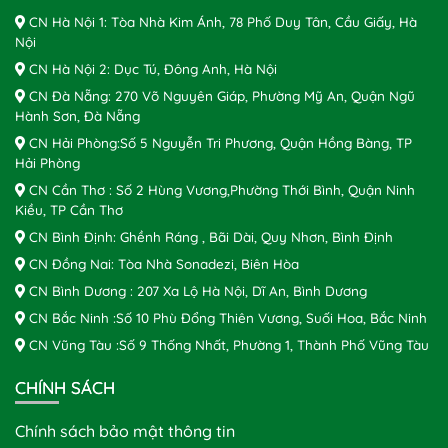
CN Hà Nội 1: Tòa Nhà Kim Ánh, 78 Phố Duy Tân, Cầu Giấy, Hà
Nội
CN Hà Nội 2: Dục Tú, Đông Anh, Hà Nội
CN Đà Nẵng: 270 Võ Nguyên Giáp, Phường Mỹ An, Quận Ngũ
Hành Sơn, Đà Nẵng
CN Hải Phòng:Số 5 Nguyễn Tri Phương, Quận Hồng Bàng, TP
Hải Phòng
CN Cần Thơ : Số 2 Hùng Vương,Phường Thới Bình, Quận Ninh
Kiều, TP Cần Thơ
CN Bình Định: Ghềnh Ráng , Bãi Dài, Quy Nhơn, Bình Định
CN Đồng Nai: Tòa Nhà Sonadezi, Biên Hòa
CN Bình Dương : 207 Xa Lộ Hà Nội, Dĩ An, Bình Dương
CN Bắc Ninh :Số 10 Phù Đổng Thiên Vương, Suối Hoa, Bắc Ninh
CN Vũng Tàu :Số 9 Thống Nhất, Phường 1, Thành Phố Vũng Tàu
CHÍNH SÁCH
Chính sách bảo mật thông tin