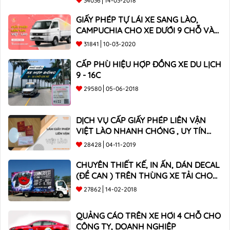
34036
14-03-2018
GIẤY PHÉP TỰ LÁI XE SANG LÀO,
CAMPUCHIA CHO XE DƯỚI 9 CHỖ VÀ
XE BÁN TẢI
31841
10-03-2020
CẤP PHÙ HIỆU HỢP ĐỒNG XE DU LỊCH
9 - 16C
29580
05-06-2018
DỊCH VỤ CẤP GIẤY PHÉP LIÊN VẬN
VIỆT LÀO NHANH CHÓNG , UY TÍN
TOÀN QUỐC
28428
04-11-2019
CHUYÊN THIẾT KẾ, IN ẤN, DÁN DECAL
(ĐỀ CAN ) TRÊN THÙNG XE TẢI CHO
CÔNG TY
27862
14-02-2018
QUẢNG CÁO TRÊN XE HƠI 4 CHỖ CHO
CÔNG TY, DOANH NGHIỆP