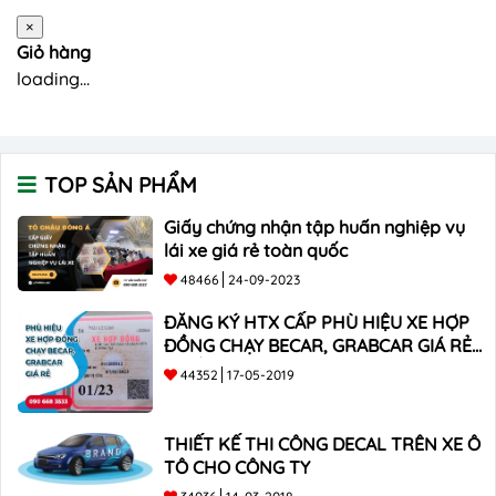
×
Giỏ hàng
loading...
TOP SẢN PHẨM
Giấy chứng nhận tập huấn nghiệp vụ
lái xe giá rẻ toàn quốc
48466
24-09-2023
ĐĂNG KÝ HTX CẤP PHÙ HIỆU XE HỢP
ĐỒNG CHẠY BECAR, GRABCAR GIÁ RẺ
NHẤT
44352
17-05-2019
THIẾT KẾ THI CÔNG DECAL TRÊN XE Ô
TÔ CHO CÔNG TY