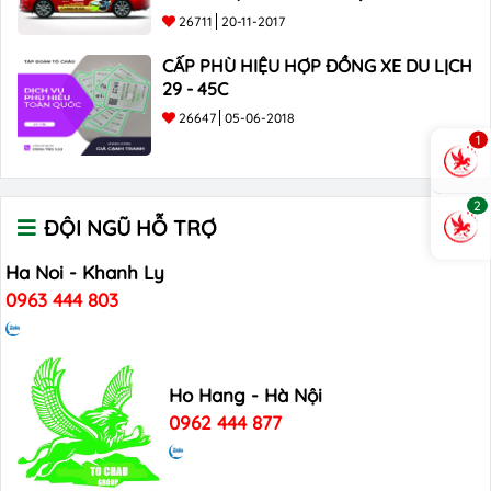
26711
20-11-2017
CẤP PHÙ HIỆU HỢP ĐỒNG XE DU LỊCH
29 - 45C
26647
05-06-2018
1
2
ĐỘI NGŨ HỖ TRỢ
Ha Noi - Khanh Ly
0963 444 803
Ho Hang - Hà Nội
0962 444 877