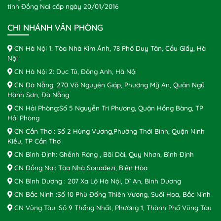
tỉnh Đồng Nai cấp ngày 20/01/2016
CHI NHÁNH VĂN PHÒNG
CN Hà Nội 1: Tòa Nhà Kim Ánh, 78 Phố Duy Tân, Cầu Giấy, Hà
Nội
CN Hà Nội 2: Dục Tú, Đông Anh, Hà Nội
CN Đà Nẵng: 270 Võ Nguyên Giáp, Phường Mỹ An, Quận Ngũ
Hành Sơn, Đà Nẵng
CN Hải Phòng:Số 5 Nguyễn Tri Phương, Quận Hồng Bàng, TP
Hải Phòng
CN Cần Thơ : Số 2 Hùng Vương,Phường Thới Bình, Quận Ninh
Kiều, TP Cần Thơ
CN Bình Định: Ghềnh Ráng , Bãi Dài, Quy Nhơn, Bình Định
CN Đồng Nai: Tòa Nhà Sonadezi, Biên Hòa
CN Bình Dương : 207 Xa Lộ Hà Nội, Dĩ An, Bình Dương
CN Bắc Ninh :Số 10 Phù Đổng Thiên Vương, Suối Hoa, Bắc Ninh
CN Vũng Tàu :Số 9 Thống Nhất, Phường 1, Thành Phố Vũng Tàu