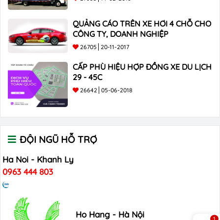
QUẢNG CÁO TRÊN XE HƠI 4 CHỖ CHO
CÔNG TY, DOANH NGHIỆP
26705
20-11-2017
CẤP PHÙ HIỆU HỢP ĐỒNG XE DU LỊCH
29 - 45C
26642
05-06-2018
ĐỘI NGŨ HỖ TRỢ
Ha Noi - Khanh Ly
0963 444 803
Ho Hang - Hà Nội
1