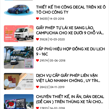
THIẾT KẾ THI CÔNG DECAL TRÊN XE Ô
TÔ CHO CÔNG TY
34033
14-03-2018
GIẤY PHÉP TỰ LÁI XE SANG LÀO,
CAMPUCHIA CHO XE DƯỚI 9 CHỖ VÀ
XE BÁN TẢI
31828
10-03-2020
CẤP PHÙ HIỆU HỢP ĐỒNG XE DU LỊCH
9 - 16C
29574
05-06-2018
DỊCH VỤ CẤP GIẤY PHÉP LIÊN VẬN
VIỆT LÀO NHANH CHÓNG , UY TÍN
TOÀN QUỐC
28422
04-11-2019
CHUYÊN THIẾT KẾ, IN ẤN, DÁN DECAL
(ĐỀ CAN ) TRÊN THÙNG XE TẢI CHO
CÔNG TY
27855
14-02-2018