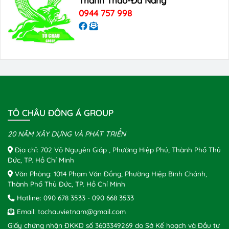
Thanh Thao-Đà Nẵng
0944 757 998
TÔ CHÂU ĐÔNG Á GROUP
20 NĂM XÂY DỰNG VÀ PHÁT TRIỂN
Địa chỉ: 702 Võ Nguyên Giáp , Phường Hiệp Phú, Thành Phố Thủ
Đức, TP. Hồ Chí Minh
Văn Phòng: 1014 Phạm Văn Đồng, Phường Hiệp Bình Chánh,
Thành Phố Thủ Đức, TP. Hồ Chí Minh
Hotline:
090 678 3533
-
090 668 3533
Email:
tochauvietnam@gmail.com
Giấy chứng nhận ĐKKD số 3603349269 do Sở Kế hoạch và Đầu tư