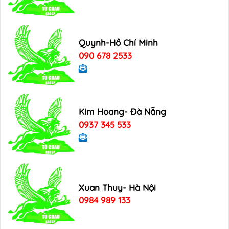
Quynh-Hồ Chí Minh
090 678 2533
Kim Hoang- Đà Nẵng
0937 345 533
Xuan Thuy- Hà Nội
0984 989 133