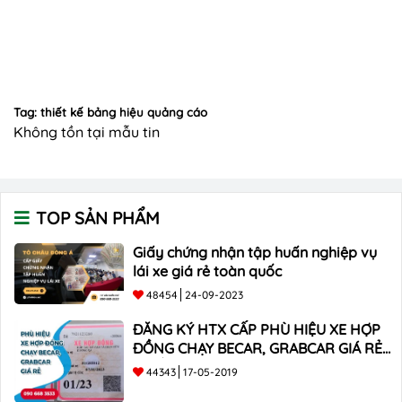
Tag: thiết kế bảng hiệu quảng cáo
Không tồn tại mẫu tin
TOP SẢN PHẨM
Giấy chứng nhận tập huấn nghiệp vụ
lái xe giá rẻ toàn quốc
48454
24-09-2023
ĐĂNG KÝ HTX CẤP PHÙ HIỆU XE HỢP
ĐỒNG CHẠY BECAR, GRABCAR GIÁ RẺ
NHẤT
44343
17-05-2019