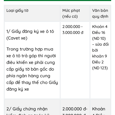
Loại giấy tờ
Mức phạt
Văn bản
(nếu có)
quy định
2.000.000 -
Khoản 4
1/ Giấy đăng ký xe ô tô
3.000.000 đ
Điều 16
(Cavet xe)
(NĐ 10)
– sửa đổi
Trong trường hợp mua
bởi
xe ô tô trả góp thì người
khoản 9
Điều 2
điêu khiển xe phải cung
(NĐ 123)
cấp giấy tờ bản gốc do
phía ngân hàng cung
cấp để thay thế cho Giấy
đăng ký xe
2/ Giấy chứng nhận
2.000.000 đ-
Khoản