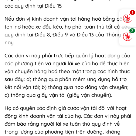
các quy định tại Điều 15.
1
Nếu đơn vị kinh doanh vận tải hàng hoá bằng công-
ten-nơ hoặc xe đầu kéo, họ phải tuân thủ tất cả các
2
quy định tại Điều 8, Điều 9 và Điều 13 của Thông tư
này.
Các đơn vị này phải trực tiếp quản lý hoạt động của
các phương tiện và người lái xe của họ để thực hiện
vận chuyển hàng hoá theo một trong các hình thức
sau đây: a) thông qua phần mềm ứng dụng hỗ trợ
kết nối vận tải; b) thông qua hợp đồng vận chuyển;
c) thông qua giấy vận tải (giấy vận chuyển).
Họ có quyền xác định giá cước vận tải đối với hoạt
động kinh doanh vận tải của họ. Các đơn vị này phải
đảm bảo rằng người lái xe tuân thủ quy định về
trọng lượng của phương tiện trên đường, không