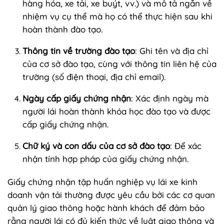
hàng hóa, xe tải, xe buýt, vv.) và mô tả ngắn về
nhiệm vụ cụ thể mà họ có thể thực hiện sau khi
hoàn thành đào tạo.
Thông tin về trường đào tạo
: Ghi tên và địa chỉ
của cơ sở đào tạo, cùng với thông tin liên hệ của
trường (số điện thoại, địa chỉ email).
Ngày cấp giấy chứng nhận
: Xác định ngày mà
người lái hoàn thành khóa học đào tạo và được
cấp giấy chứng nhận.
Chữ ký và con dấu của cơ sở đào tạo
: Để xác
nhận tính hợp pháp của giấy chứng nhận.
Giấy chứng nhận tập huấn nghiệp vụ lái xe kinh
doanh vận tải thường được yêu cầu bởi các cơ quan
quản lý giao thông hoặc hành khách để đảm bảo
rằng người lái có đủ kiến thức về luật giao thông và