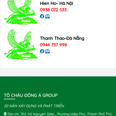
Hien Ho- Hà Nội
0938 072 533
Thanh Thao-Đà Nẵng
0944 757 998
TÔ CHÂU ĐÔNG Á GROUP
20 NĂM XÂY DỰNG VÀ PHÁT TRIỂN
Địa chỉ: 702 Võ Nguyên Giáp , Phường Hiệp Phú, Thành Phố Thủ