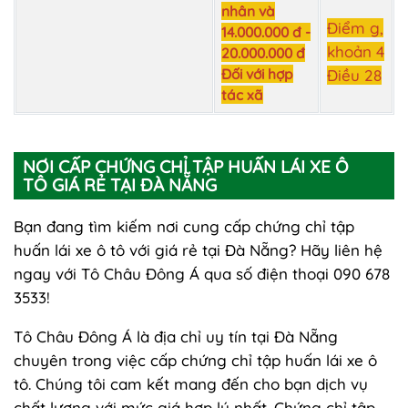
nhân và
Điểm g,
14.000.000 đ -
khoản 4
20.000.000 đ
Đối với hợp
Điều 28
tác xã
NƠI CẤP CHỨNG CHỈ TẬP HUẤN LÁI XE Ô
TÔ GIÁ RẺ TẠI ĐÀ NẴNG
Bạn đang tìm kiếm nơi cung cấp chứng chỉ tập
huấn lái xe ô tô với giá rẻ tại Đà Nẵng? Hãy liên hệ
ngay với Tô Châu Đông Á qua số điện thoại 090 678
3533!
Tô Châu Đông Á là địa chỉ uy tín tại Đà Nẵng
chuyên trong việc cấp chứng chỉ tập huấn lái xe ô
tô. Chúng tôi cam kết mang đến cho bạn dịch vụ
chất lượng với mức giá hợp lý nhất. Chứng chỉ tập