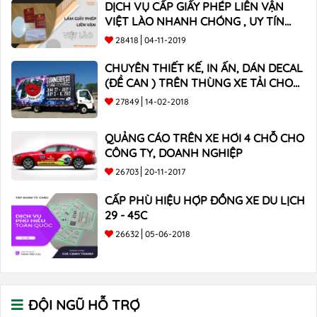
DỊCH VỤ CẤP GIẤY PHÉP LIÊN VẬN
VIỆT LÀO NHANH CHÓNG , UY TÍN
TOÀN QUỐC
28418
04-11-2019
CHUYÊN THIẾT KẾ, IN ẤN, DÁN DECAL
(ĐỀ CAN ) TRÊN THÙNG XE TẢI CHO
CÔNG TY
27849
14-02-2018
QUẢNG CÁO TRÊN XE HƠI 4 CHỖ CHO
CÔNG TY, DOANH NGHIỆP
26703
20-11-2017
CẤP PHÙ HIỆU HỢP ĐỒNG XE DU LỊCH
29 - 45C
26632
05-06-2018
ĐỘI NGŨ HỖ TRỢ