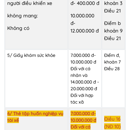
người điều khiển xe
đ- 400.000 đ
khoản 3
Điều 21
không mang:
10.000.000
đ-
Điểm b
Không có
12.000.000 đ
khoản 9
Điều 21
5/ Giấy khám sức khỏe
7.000.000 đ-
Điểm đ,
10.000.000 đ
khoản 7
Đối với cá
Điều 28
nhân và
14.000.000 đ -
20.000.000 đ
Đối với hợp
tác xã
6/ Thẻ tập huấn nghiệp vụ
7.000.000 đ-
Điều 16
tài xế
10.000.000 đ
(NĐ 10)
Đối với cá