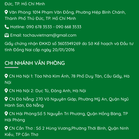
Đức, TP. Hồ Chí Minh
Văn Phòng: 1014 Phạm Văn Đồng, Phường Hiệp Bình Chánh,
Thành Phố Thủ Đức, TP. Hồ Chí Minh
Hotline:
090 678 3533
-
090 668 3533
Email:
tochauvietnam@gmail.com
Giấy chứng nhận ĐKKD số 3603349269 do Sở Kế hoạch và Đầu tư
tỉnh Đồng Nai cấp ngày 20/01/2016
CHI NHÁNH VĂN PHÒNG
CN Hà Nội 1: Tòa Nhà Kim Ánh, 78 Phố Duy Tân, Cầu Giấy, Hà
Nội
CN Hà Nội 2: Dục Tú, Đông Anh, Hà Nội
CN Đà Nẵng: 270 Võ Nguyên Giáp, Phường Mỹ An, Quận Ngũ
Hành Sơn, Đà Nẵng
CN Hải Phòng:Số 5 Nguyễn Tri Phương, Quận Hồng Bàng, TP
Hải Phòng
CN Cần Thơ : Số 2 Hùng Vương,Phường Thới Bình, Quận Ninh
Kiều, TP Cần Thơ