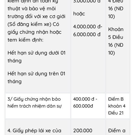
kiểm định an toán kỹ
3.000.000 đ
4 Điều
thuật và bảo vệ môi
16 (NĐ
hoặc
trường đối với xe cơ giới
10)
(Sổ đăng kiểm xe) Có
4.000.000 đ-
Khoản
giấy chứng nhận hoặc
6.000.000 đ
5 Điều
tem kiểm định:
16 (NĐ
Hết hạn sử dụng dưới 01
10)
tháng
Hết hạn sử dụng trên 01
tháng
3/ Giấy chứng nhận bảo
400.000 đ -
Điểm B
hiểm trách nhiệm dân sự
600.000đ
khoản 4
Điều 21
4. Giấy phép lái xe của
200.000
Điểm a