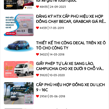
lái xe giá rẻ toàn quốc
48435
24-09-2023
ĐĂNG KÝ HTX CẤP PHÙ HIỆU XE HỢP
ĐỒNG CHẠY BECAR, GRABCAR GIÁ RẺ
NHẤT
44331
17-05-2019
THIẾT KẾ THI CÔNG DECAL TRÊN XE Ô
TÔ CHO CÔNG TY
34023
14-03-2018
GIẤY PHÉP TỰ LÁI XE SANG LÀO,
CAMPUCHIA CHO XE DƯỚI 9 CHỖ VÀ
XE BÁN TẢI
31820
10-03-2020
CẤP PHÙ HIỆU HỢP ĐỒNG XE DU LỊCH
9 - 16C
29561
05-06-2018