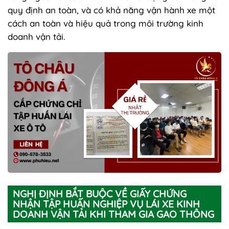
quy định an toàn, và có khả năng vận hành xe một
cách an toàn và hiệu quả trong môi trường kinh
doanh vận tải.
NGHỊ ĐỊNH BẮT BUỘC VỀ GIẤY CHỨNG
NHẬN TẬP HUẤN NGHIỆP VỤ LÁI XE KINH
DOANH VẬN TẢI KHI THAM GIA GAO THÔNG