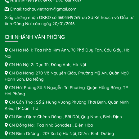
Hotline:
090 678 3533
-
090 668 3533
Email:
tochauvietnam@gmail.com
Giấy chứng nhận ĐKKD số 3603349269 do Sở Kế hoạch và Đầu tư
tỉnh Đồng Nai cấp ngày 20/01/2016
CHI NHÁNH VĂN PHÒNG
CN Hà Nội 1: Tòa Nhà Kim Ánh, 78 Phố Duy Tân, Cầu Giấy, Hà
Nội
CN Hà Nội 2: Dục Tú, Đông Anh, Hà Nội
CN Đà Nẵng: 270 Võ Nguyên Giáp, Phường Mỹ An, Quận Ngũ
Hành Sơn, Đà Nẵng
CN Hải Phòng:Số 5 Nguyễn Tri Phương, Quận Hồng Bàng, TP
Hải Phòng
CN Cần Thơ : Số 2 Hùng Vương,Phường Thới Bình, Quận Ninh
Kiều, TP Cần Thơ
CN Bình Định: Ghềnh Ráng , Bãi Dài, Quy Nhơn, Bình Định
CN Đồng Nai: Tòa Nhà Sonadezi, Biên Hòa
CN Bình Dương : 207 Xa Lộ Hà Nội, Dĩ An, Bình Dương