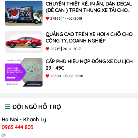
CHUYÊN THIẾT KẾ, IN ẤN, DÁN DECAL
(ĐỀ CAN ) TRÊN THÙNG XE TẢI CHO
CÔNG TY
27866
14-02-2018
QUẢNG CÁO TRÊN XE HƠI 4 CHỖ CHO
CÔNG TY, DOANH NGHIỆP
26715
20-11-2017
CẤP PHÙ HIỆU HỢP ĐỒNG XE DU LỊCH
29 - 45C
26650
05-06-2018
ĐỘI NGŨ HỖ TRỢ
Ha Noi - Khanh Ly
0963 444 803