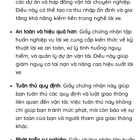
các dự án và hợp đồng vận tải chuyên nghiệp.
Điều này có thể tạo ra thu nhập ổn định và gia
tăng khả năng kiếm tiền trong nghề lái xe.
An toàn và hiệu quả hơn
: Giấy chứng nhận tập
huấn nghiệp vụ lái xe cung cấp kiến thức về kỹ
thuật lái xe an toàn, xử lý tình huống nguy
hiểm, và quản lý dự án vận tải. Điều này giúp
giảm nguy cơ tai nạn và nâng cao hiệu suất lái
xe.
Tuân thủ quy định
: Giấy chứng nhận này giúp
bạn tuân thủ các quy định và luật giao thông
liên quan đến vận tải. Việc tuân thủ này không
chỉ giúp bạn tránh mức phạt, mà còn bảo vệ sự
an toàn của bạn và người tham gia giao thông
khác.
Phát triển sự nghiệp
: Giấy chứng nhận tập huấn