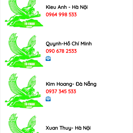
Kieu Anh - Hà Nội
0964 998 533
Quynh-Hồ Chí Minh
090 678 2533
Kim Hoang- Đà Nẵng
0937 345 533
Xuan Thuy- Hà Nội