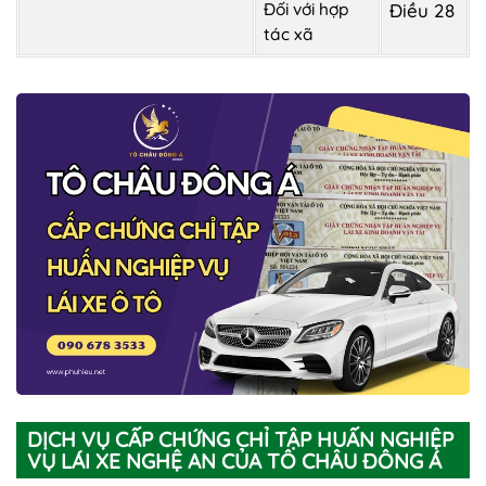
Đối với hợp
Điều 28
tác xã
DỊCH VỤ CẤP CHỨNG CHỈ TẬP HUẤN NGHIỆP
VỤ LÁI XE NGHỆ AN CỦA TÔ CHÂU ĐÔNG Á