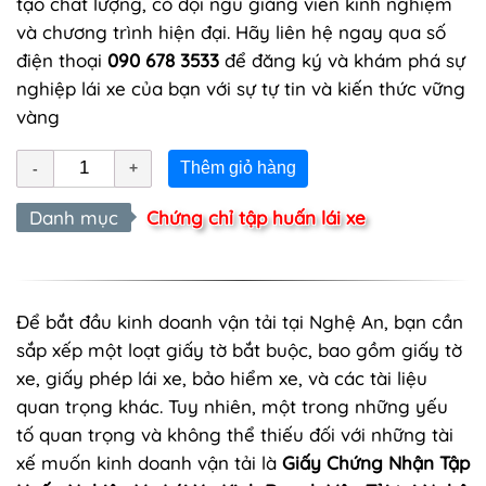
tạo chất lượng, có đội ngũ giảng viên kinh nghiệm
và chương trình hiện đại. Hãy liên hệ ngay qua số
điện thoại
090 678 3533
để đăng ký và khám phá sự
nghiệp lái xe của bạn với sự tự tin và kiến thức vững
vàng
Thêm giỏ hàng
Danh mục
Chứng chỉ tập huấn lái xe
Để bắt đầu kinh doanh vận tải tại Nghệ An, bạn cần
sắp xếp một loạt giấy tờ bắt buộc, bao gồm giấy tờ
xe, giấy phép lái xe, bảo hiểm xe, và các tài liệu
quan trọng khác. Tuy nhiên, một trong những yếu
tố quan trọng và không thể thiếu đối với những tài
xế muốn kinh doanh vận tải là
Giấy Chứng Nhận Tập