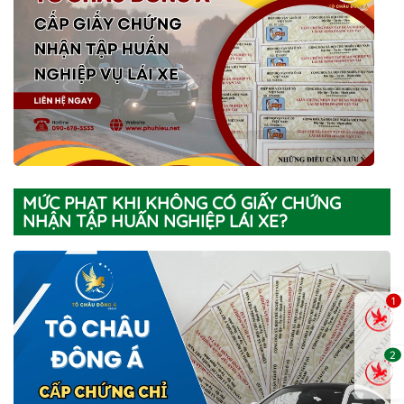
MỨC PHẠT KHI KHÔNG CÓ GIẤY CHỨNG
NHẬN TẬP HUẤN NGHIỆP LÁI XE?
1
2