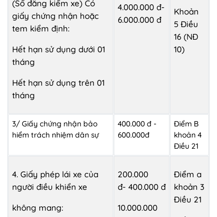
(Sổ đăng kiểm xe) Có
4.000.000 đ-
Khoản
giấy chứng nhận hoặc
6.000.000 đ
5 Điều
tem kiểm định:
16 (NĐ
Hết hạn sử dụng dưới 01
10)
tháng
Hết hạn sử dụng trên 01
tháng
3/ Giấy chứng nhận bảo
400.000 đ -
Điểm B
hiểm trách nhiệm dân sự
600.000đ
khoản 4
Điều 21
4. Giấy phép lái xe của
200.000
Điểm a
người điều khiển xe
đ- 400.000 đ
khoản 3
Điều 21
không mang:
10.000.000