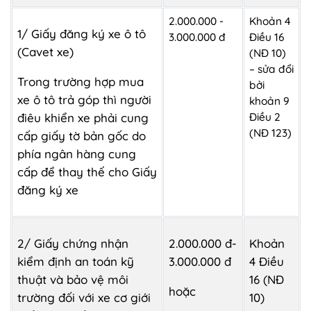
2.000.000 -
Khoản 4
1/ Giấy đăng ký xe ô tô
3.000.000 đ
Điều 16
(Cavet xe)
(NĐ 10)
– sửa đổi
Trong trường hợp mua
bởi
xe ô tô trả góp thì người
khoản 9
Điều 2
điêu khiển xe phải cung
(NĐ 123)
cấp giấy tờ bản gốc do
phía ngân hàng cung
cấp để thay thế cho Giấy
đăng ký xe
2/ Giấy chứng nhận
2.000.000 đ-
Khoản
kiểm định an toán kỹ
3.000.000 đ
4 Điều
thuật và bảo vệ môi
16 (NĐ
hoặc
trường đối với xe cơ giới
10)