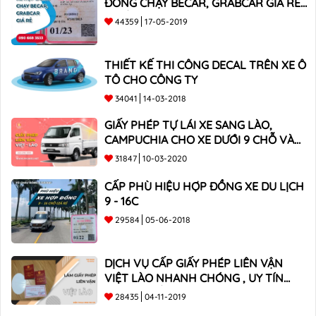
ĐỒNG CHẠY BECAR, GRABCAR GIÁ RẺ
NHẤT
44359
17-05-2019
THIẾT KẾ THI CÔNG DECAL TRÊN XE Ô
TÔ CHO CÔNG TY
34041
14-03-2018
GIẤY PHÉP TỰ LÁI XE SANG LÀO,
CAMPUCHIA CHO XE DƯỚI 9 CHỖ VÀ
XE BÁN TẢI
31847
10-03-2020
CẤP PHÙ HIỆU HỢP ĐỒNG XE DU LỊCH
9 - 16C
29584
05-06-2018
DỊCH VỤ CẤP GIẤY PHÉP LIÊN VẬN
VIỆT LÀO NHANH CHÓNG , UY TÍN
TOÀN QUỐC
28435
04-11-2019