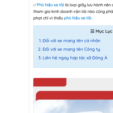
✅
Phù hiệu xe tải
là loại giấy lưu hành nê
tham gia kinh doanh vận tải nào cũng phải 
phạt chỉ vì thiếu
phù hiệu xe tải .
Mục Lục
Đối với xe mang tên cá nhân
Đối với xe mang tên Công ty
Liên hệ ngay hợp tác xã Đông Á