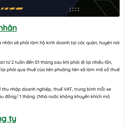
 nhân
á nhân sẽ phải làm hộ kinh doanh tại các quận, huyện nơi
 từ 2 tuần đến 01 tháng sau khi phải đi lại nhiều lần,
 lại phải qua thuế của liên phường liên xã làm mã số thuế
 thu nhập doanh nghiệp, thuế VAT, trung bình mỗi xe
riệu đồng/ 1 tháng. (Nhà nước không khuyến khích mô
ng ty