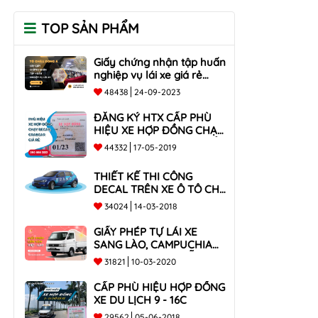
TOP SẢN PHẨM
Giấy chứng nhận tập huấn
nghiệp vụ lái xe giá rẻ
toàn quốc
48438
24-09-2023
ĐĂNG KÝ HTX CẤP PHÙ
HIỆU XE HỢP ĐỒNG CHẠY
BECAR, GRABCAR GIÁ RẺ
44332
17-05-2019
NHẤT
THIẾT KẾ THI CÔNG
DECAL TRÊN XE Ô TÔ CHO
CÔNG TY
34024
14-03-2018
GIẤY PHÉP TỰ LÁI XE
SANG LÀO, CAMPUCHIA
CHO XE DƯỚI 9 CHỖ VÀ
31821
10-03-2020
XE BÁN TẢI
CẤP PHÙ HIỆU HỢP ĐỒNG
XE DU LỊCH 9 - 16C
29562
05-06-2018