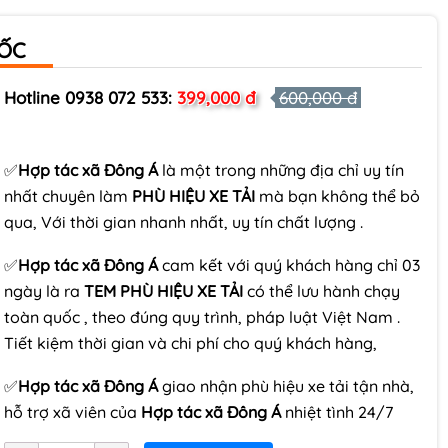
UỐC
Hotline 0938 072 533:
399,000 đ
600,000 đ
✅
Hợp tác xã Đông Á
là một trong những địa chỉ uy tín
nhất chuyên làm
PHÙ HIỆU XE TẢI
mà bạn không thể bỏ
qua, Với thời gian nhanh nhất, uy tín chất lượng .
✅
Hợp tác xã Đông Á
cam kết với quý khách hàng chỉ 03
ngày là ra
TEM PHÙ HIỆU XE TẢI
có thể lưu hành chạy
toàn quốc , theo đúng quy trình, pháp luật Việt Nam .
Tiết kiệm thời gian và chi phí cho quý khách hàng,
✅
Hợp tác xã Đông Á
giao nhận phù hiệu xe tải tận nhà,
hỗ trợ xã viên của
Hợp tác xã Đông Á
nhiệt tình 24/7