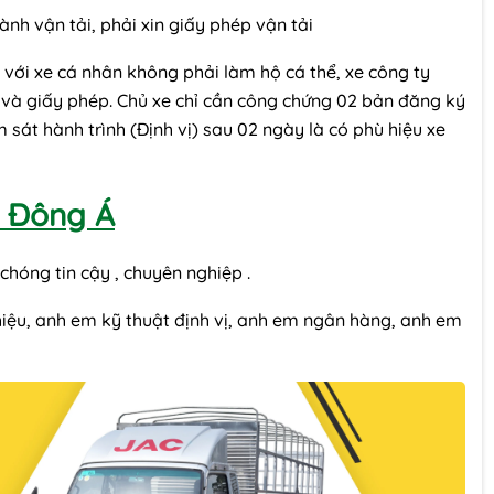
nh vận tải, phải xin giấy phép vận tải
với xe cá nhân không phải làm hộ cá thể, xe công ty
 và giấy phép. Chủ xe chỉ cần công chứng 02 bản đăng ký
sát hành trình (Định vị) sau 02 ngày là có phù hiệu xe
ã Đông Á
chóng tin cậy , chuyên nghiệp .
hiệu, anh em kỹ thuật định vị, anh em ngân hàng, anh em