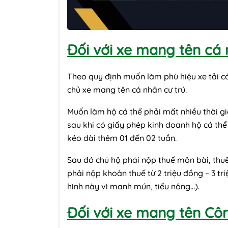
Đối với xe mang tên cá
Theo quy định muốn làm
phù hiệu xe tải
c
chủ xe mang tên cá nhân cư trú.
Muốn làm hộ cá thể phải mất nhiều thời gian
sau khi có giấy phép kinh doanh hộ cá thể
kéo dài thêm 01 đến 02 tuần.
Sau đó chủ hộ phải nộp thuế môn bài, thuế
phải nộp khoản thuế từ 2 triệu đồng – 3 t
hình này vì manh mún, tiểu nông…).
Đối với xe mang tên Cô