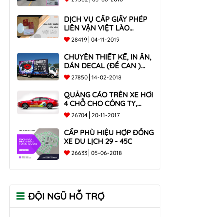
DỊCH VỤ CẤP GIẤY PHÉP
LIÊN VẬN VIỆT LÀO
NHANH CHÓNG , UY TÍN
28419
04-11-2019
TOÀN QUỐC
CHUYÊN THIẾT KẾ, IN ẤN,
DÁN DECAL (ĐỀ CAN )
TRÊN THÙNG XE TẢI CHO
27850
14-02-2018
CÔNG TY
QUẢNG CÁO TRÊN XE HƠI
4 CHỖ CHO CÔNG TY,
DOANH NGHIỆP
26704
20-11-2017
CẤP PHÙ HIỆU HỢP ĐỒNG
XE DU LỊCH 29 - 45C
26633
05-06-2018
ĐỘI NGŨ HỖ TRỢ