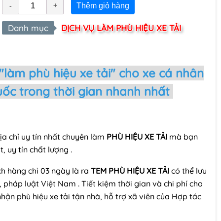
Thêm giỏ hàng
Danh mục
DỊCH VỤ LÀM PHÙ HIỆU XE TẢI
làm phù hiệu xe tải" cho xe cá nhân
uốc trong thời gian nhanh nhất
ịa chỉ uy tín nhất chuyên làm
PHÙ HIỆU XE TẢI
mà bạn
 uy tín chất lượng .
h hàng chỉ 03 ngày là ra
TEM PHÙ HIỆU XE TẢI
có thể lưu
 pháp luật Việt Nam . Tiết kiệm thời gian và chi phí cho
hận phù hiệu xe tải tận nhà, hỗ trợ xã viên của Hợp tác