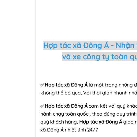
Hợp tác xã Đông Á - Nhận "
và xe công ty toàn q
✅
Hợp tác xã Đông Á
là một trong những đ
không thể bỏ qua, Với thời gian nhanh nhất,
✅
Hợp tác xã Đông Á
cam kết với quý khác
hành chạy toàn quốc , theo đúng quy trình,
quý khách hàng,
Hợp tác xã Đông Á
giao n
xã Đông Á nhiệt tình 24/7