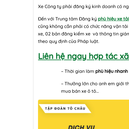
Xe Công ty phải đăng ký kinh doanh có ngà
Đến với Trung tâm Đăng ký
phù hiệu xe tải
cũng không cần phải có chức năng vận tải
xe, 02 bản đăng kiểm xe và thông tin giám 
theo quy định của Pháp luật.
Liên hệ ngay hợp tác x
– Thời gian làm
phù hiệu nhanh
– Thưởng lớn cho anh em giới t
mua bán xe ô tô…