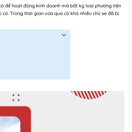
n có để hoạt động kinh doanh mà bất kỳ loại phương tiện
có. Trong thời gian vừa qua có khá nhiều chủ xe đã bị