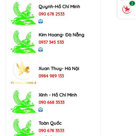
2
Quynh-Hồ Chí Minh
090 678 2533
Kim Hoang- Đà Nẵng
0937 345 533
Xuan Thuy- Hà Nội
0984 989 133
Xinh - Hồ Chí Minh
090 668 3533
Toàn Quốc
090 678 3533