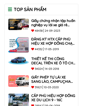
TOP SẢN PHẨM
Giấy chứng nhận tập huấn
nghiệp vụ lái xe giá rẻ
toàn quốc
48438
24-09-2023
ĐĂNG KÝ HTX CẤP PHÙ
HIỆU XE HỢP ĐỒNG CHẠY
BECAR, GRABCAR GIÁ RẺ
44332
17-05-2019
NHẤT
THIẾT KẾ THI CÔNG
DECAL TRÊN XE Ô TÔ CHO
CÔNG TY
34024
14-03-2018
GIẤY PHÉP TỰ LÁI XE
SANG LÀO, CAMPUCHIA
CHO XE DƯỚI 9 CHỖ VÀ
31821
10-03-2020
XE BÁN TẢI
CẤP PHÙ HIỆU HỢP ĐỒNG
XE DU LỊCH 9 - 16C
29562
05-06-2018