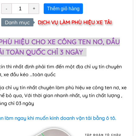
Thêm giỏ hàng
Danh mục
DỊCH VỤ LÀM PHÙ HIỆU XE TẢI
PHÙ HIỆU CHO XE CÔNG TEN NƠ, ĐẦU
TẢI TOÀN QUỐC CHỈ 3 NGÀY
ín thì nhất định phải tìm đến một địa chỉ uy tín chuyên
ơ, xe đầu kéo ...toàn quốc
a chỉ uy tín nhất chuyên làm phù hiệu xe công ten nơ, xe
 bỏ qua, Với thời gian nhanh nhất, uy tín chất lượng ,
hóng chỉ 03 ngày
cần làm ngay khi muốn kinh doanh vận tải bằng ô tô.