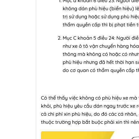
Mục đ khoản 6 điều 23: Người đi
không dán phù hiệu (biển hiệu) l
trị sử dụng hoặc sử dụng phù hiệ
thẩm quyền cấp thì bị phạt tiền 
Mục C khoản 5 điều 24: Người điều
như xe ô tô vận chuyển hàng hóa
thông mà không có hoặc có nhưng
phù hiệu nhưng đã hết thời hạn 
do cơ quan có thẩm quyền cấp thì
Có thể thấy việc không có phù hiệu xe mà 
khỏi, phù hiệu yêu cầu dán ngay trước xe r
cả chi phí xin phù hiệu, do đó các cá nhân
thuộc trường hợp bắt buộc phải xin thì nên