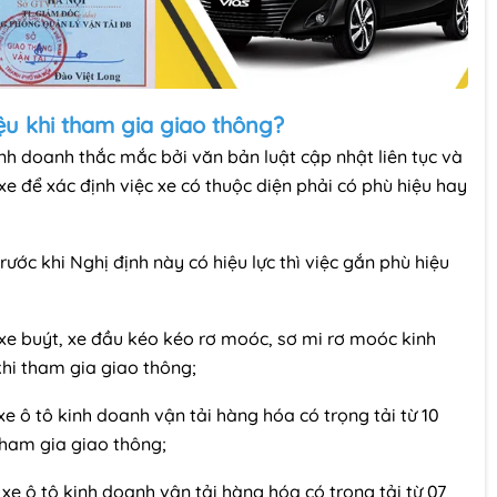
ệu khi tham gia giao thông?
inh doanh thắc mắc bởi văn bản luật cập nhật liên tục và
 xe để xác định việc xe có thuộc diện phải có phù hiệu hay
rước khi Nghị định này có hiệu lực thì việc gắn phù hiệu
xe buýt, xe đầu kéo kéo rơ moóc, sơ mi rơ moóc kinh
khi tham gia giao thông;
e ô tô kinh doanh vận tải hàng hóa có trọng tải từ 10
 tham gia giao thông;
xe ô tô kinh doanh vận tải hàng hóa có trọng tải từ 07