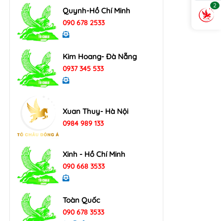
2
Quynh-Hồ Chí Minh
090 678 2533
Kim Hoang- Đà Nẵng
0937 345 533
Xuan Thuy- Hà Nội
0984 989 133
Xinh - Hồ Chí Minh
090 668 3533
Toàn Quốc
090 678 3533