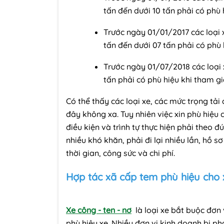
tấn đến dưới 10 tấn phải có phù 
Trước ngày 01/01/2017 các loại x
tấn đến dưới 07 tấn phải có phù 
Trước ngày 01/07/2018 các loại x
tấn phải có phù hiệu khi tham gi
Có thể thấy các loại xe, các mức trọng tải 
đây không xa. Tuy nhiên việc xin phù hiệu 
điều kiện và trình tự thực hiện phải theo đú
nhiều khó khăn, phải đi lại nhiều lần, hồ s
thời gian, công sức và chi phí.
Hợp tác xã cấp tem phù hiệu cho x
Xe công - ten - nơ
là loại xe bắt buộc đơn
phù hiệu xe. Nhiều đơn vị kinh doanh bị p