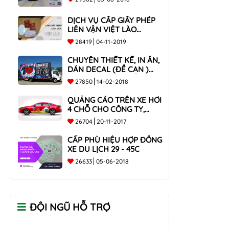
DỊCH VỤ CẤP GIẤY PHÉP
LIÊN VẬN VIỆT LÀO
NHANH CHÓNG , UY TÍN
28419
04-11-2019
TOÀN QUỐC
CHUYÊN THIẾT KẾ, IN ẤN,
DÁN DECAL (ĐỀ CAN )
TRÊN THÙNG XE TẢI CHO
27850
14-02-2018
CÔNG TY
QUẢNG CÁO TRÊN XE HƠI
4 CHỖ CHO CÔNG TY,
DOANH NGHIỆP
26704
20-11-2017
CẤP PHÙ HIỆU HỢP ĐỒNG
XE DU LỊCH 29 - 45C
26633
05-06-2018
ĐỘI NGŨ HỖ TRỢ