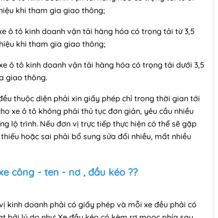
hiệu khi tham gia giao thông;
e ô tô kinh doanh vận tải hàng hóa có trọng tải từ 3,5
hiệu khi tham gia giao thông;
e ô tô kinh doanh vận tải hàng hóa có trọng tải dưới 3,5
a giao thông.
đều thuộc diện phải xin giấy phép chỉ trong thời gian tới
cho xe ô tô không phải thủ tục đơn giản, yêu cầu nhiều
ng lộ trình. Nếu đơn vị trực tiếp thực hiện có thể sẽ gặp
ơ thiếu hoặc sai phải bổ sung sửa đổi nhiều, mất nhiều
e công - ten - nơ , đầu kéo ??
 vị kinh doanh phải có giấy phép và mỗi xe đều phải có
hạt bởi lý do như: Xe đầu kéo có kèm rơ mooc phía sau