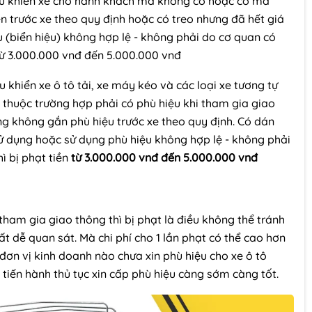
ều khiển xe chở hành khách mà không có hoặc có mà
ên trước xe theo quy định hoặc có treo nhưng đã hết giá
u (biển hiệu) không hợp lệ - không phải do cơ quan có
từ 3.000.000 vnđ đến 5.000.000 vnđ
 khiển xe ô tô tải, xe máy kéo và các loại xe tương tự
 thuộc trường hợp phải có phù hiệu khi tham gia giao
 không gắn phù hiệu trước xe theo quy định. Có dán
sử dụng hoặc sử dụng phù hiệu không hợp lệ - không phải
 bị phạt tiền
từ 3.000.000 vnđ đến 5.000.000 vnđ
tham gia giao thông thì bị phạt là điều không thể tránh
ất dễ quan sát. Mà chi phí cho 1 lần phạt có thể cao hơn
, đơn vị kinh doanh nào chưa xin phù hiệu cho xe ô tô
 tiến hành thủ tục xin cấp phù hiệu càng sớm càng tốt.