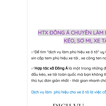
HTX ĐÔNG Á CHUYÊN LÀM 
KÉO, SƠ MI, XE 
✅Để tìm "dịch vụ làm phù hiệu xe ô tô" uy t
xin cấp tem phù hiệu xe tải , xe công ten n
✅
Hợp tác xã Đông Á
là một trong những đị
đầu kéo, xe tải toàn quốc mà bạn không thể
thủ tục đơn giản nhất - thời gian nhanh c
Dịch vụ làm phù hiệu cho xe ô tô là việc 