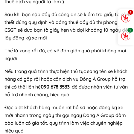
thuê dịch vụ người ta làm )
1
Sau khi bạn nộp đầy đủ công an sẽ kiểm tra giấy tờ cần
thiết đúng quy định và đóng thuế đầy đủ thì phòng
CSGT sẽ đưa bạn tờ giấy hẹn và đợi khoảng 10 ngày để
2
lấy đăng ký xe mới
Thế là xong rồi đó, có vẽ đơn giãn quá phải không mọi
người
Nếu trong quá trình thực hiện thủ tục sang tên xe khách
hàng có gặp rối hoặc cần dịch vụ Đông Á Group hỗ trợ
thì có thể liên hệ
090 678 3533
để được nhân viên tư vấn
hỗ trợ nhanh chóng, hiệu quả
Đặc biệt khách hàng muốn rút hồ sơ hoặc đăng ký xe
mới nhanh trong ngày thì gọi ngay Đông Á Group đảm
bảo luôn có giá tốt, quy trình làm việc chuyên nghiệp
hiệu quả