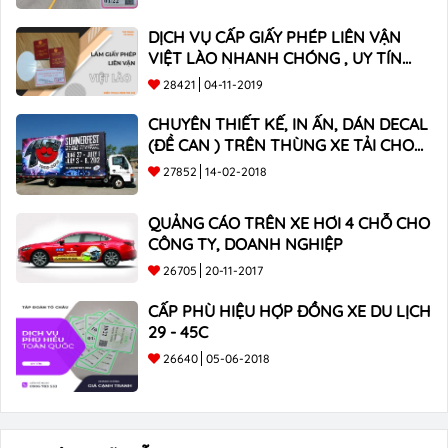
DỊCH VỤ CẤP GIẤY PHÉP LIÊN VẬN
VIỆT LÀO NHANH CHÓNG , UY TÍN
TOÀN QUỐC
28421
04-11-2019
CHUYÊN THIẾT KẾ, IN ẤN, DÁN DECAL
(ĐỀ CAN ) TRÊN THÙNG XE TẢI CHO
CÔNG TY
27852
14-02-2018
QUẢNG CÁO TRÊN XE HƠI 4 CHỖ CHO
CÔNG TY, DOANH NGHIỆP
26705
20-11-2017
CẤP PHÙ HIỆU HỢP ĐỒNG XE DU LỊCH
29 - 45C
26640
05-06-2018