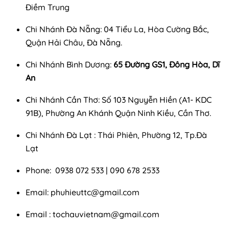
Điềm Trung
Chi Nhánh Đà Nẵng: 04 Tiểu La, Hòa Cường Bắc,
Quận Hải Châu, Đà Nẵng.
Chi Nhánh Bình Dương:
65 Đường GS1, Đông Hòa, Dĩ
An
Chi Nhánh Cần Thơ: Số 103 Nguyễn Hiền (A1- KDC
91B), Phường An Khánh Quận Ninh Kiều, Cần Thơ.
Chi Nhánh Đà Lạt : Thái Phiên, Phường 12, Tp.Đà
Lạt
Phone: 0938 072 533 | 090 678 2533
Email:
phuhieuttc@gmail.com
Email :
tochauvietnam@gmail.com