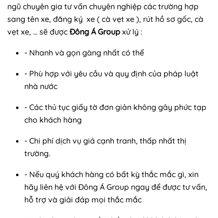
ngũ chuyên gia tư vấn chuyên nghiệp các trường hợp
sang tên xe, đăng ký xe ( cà vẹt xe ), rút hồ sơ gốc, cà
vẹt xe, ... sẽ được
Đông Á Group
xử lý :
- Nhanh và gọn gàng nhất có thể
- Phù hợp với yêu cầu và quy định của pháp luật
nhà nước
- Các thủ tục giấy tờ đơn giản không gây phức tạp
cho khách hàng
- Chi phí dịch vụ giá cạnh tranh, thấp nhất thị
trường.
- Nếu quý khách hàng có bất kỳ thắc mắc gì, xin
hãy liên hệ với Đông Á Group ngay để được tư vấn,
hỗ trợ và giải đáp mọi thắc mắc