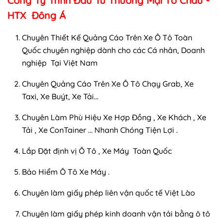
Công Ty Tnhh Đầu Tư Thương Mại Tô Châu -
HTX Đông Á
Chuyên Thiết Kế Quảng Cáo Trên Xe Ô Tô Toàn
Quốc chuyên nghiệp dành cho các Cá nhân, Doanh
nghiệp Tại Việt Nam
Chuyên Quảng Cáo Trên Xe Ô Tô Chạy Grab, Xe
Taxi, Xe Buýt, Xe Tải...
Chuyên Làm Phù Hiệu Xe Hợp Đồng , Xe Khách , Xe
Tải , Xe ConTainer ... Nhanh Chóng Tiện Lợi .
Lắp Đặt định vị Ô Tô , Xe Máy Toàn Quốc
Bảo Hiểm Ô Tô Xe Máy .
Chuyên làm giấy phép liên vận quốc tế Việt Lào
Chuyên làm giấy phép kinh doanh vận tải bằng ô tô