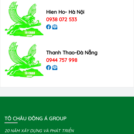
Hien Ho- Hà Nội
0938 072 533
Thanh Thao-Đà Nẵng
0944 757 998
TÔ CHÂU ĐÔNG Á GROUP
20 NĂM XÂY DỰNG VÀ PHÁT TRIỂN