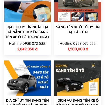
ĐỊA CHỈ UY TÍN NHẤT TẠI
SANG TÊN XE Ô TÔ UY TÍN
ĐÀ NẴNG CHUYÊN SANG
TẠI LÀO CAI
TÊN XE Ô TÔ TRONG NGÀY
Hotline 0938 072 533:
Hotline 0938 072 533:
2,849,050 đ
1,500,000 đ
ĐỊA CHỈ UY TÍN SANG TÊN
DỊCH VỤ SANG TÊN XE Ô