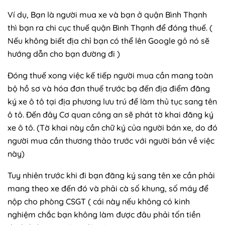
Ví dụ, Bạn là người mua xe và bạn ở quận Bình Thạnh
thì bạn ra chi cục thuế quận Bình Thạnh để đóng thuế. (
Nếu không biết địa chỉ bạn có thể lên Google gỏ nó sẽ
hướng dẫn cho bạn đường đi )
Đóng thuế xong việc kế tiếp người mua cần mang toàn
bộ hồ sơ và hóa đơn thuế trước bạ đến địa điểm đăng
ký xe ô tô tại địa phương lưu trú để làm thủ tục sang tên
ô tô. Đến đây Cơ quan công an sẽ phát tờ khai đăng ký
xe ô tô. (Tờ khai này cần chữ ký của người bán xe, do đó
người mua cần thương thảo trước với người bán về việc
này)
Tuy nhiên trước khi đi bạn đăng ký sang tên xe cần phải
mang theo xe đến đó và phải cà số khung, số máy để
nộp cho phòng CSGT ( cái này nếu không có kinh
nghiệm chắc bạn không làm được đâu phải tốn tiền