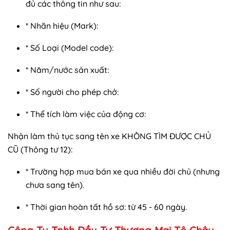
đủ các thông tin như sau:
* Nhãn hiệu (Mark):
* Số Loại (Model code):
* Năm/nước sản xuất:
* Số người cho phép chở:
* Thể tích làm việc của động cơ:
Nhận làm thủ tục sang tên xe KHÔNG TÌM ĐƯỢC CHỦ
CŨ (Thông tư 12):
* Trường hợp mua bán xe qua nhiều đời chủ (nhưng
chưa sang tên).
* Thời gian hoàn tất hồ sơ: từ 45 - 60 ngày.