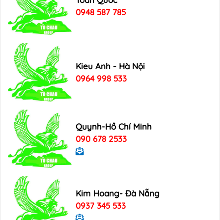
0948 587 785
Kieu Anh - Hà Nội
0964 998 533
Quynh-Hồ Chí Minh
090 678 2533
Kim Hoang- Đà Nẵng
0937 345 533