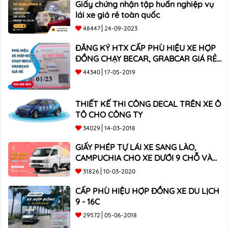
Giấy chứng nhận tập huấn nghiệp vụ
lái xe giá rẻ toàn quốc
48447
24-09-2023
ĐĂNG KÝ HTX CẤP PHÙ HIỆU XE HỢP
ĐỒNG CHẠY BECAR, GRABCAR GIÁ RẺ
NHẤT
44340
17-05-2019
THIẾT KẾ THI CÔNG DECAL TRÊN XE Ô
TÔ CHO CÔNG TY
34029
14-03-2018
GIẤY PHÉP TỰ LÁI XE SANG LÀO,
CAMPUCHIA CHO XE DƯỚI 9 CHỖ VÀ
XE BÁN TẢI
31826
10-03-2020
CẤP PHÙ HIỆU HỢP ĐỒNG XE DU LỊCH
9 - 16C
29572
05-06-2018