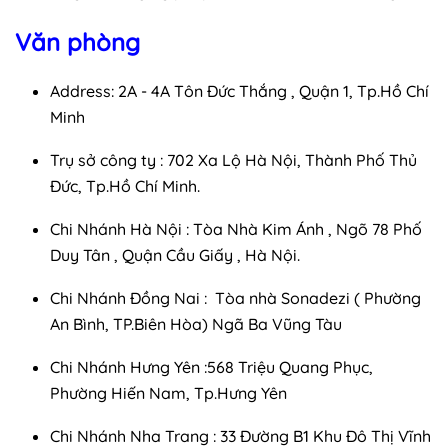
Văn phòng
Address: 2A - 4A Tôn Đức Thắng , Quận 1, Tp.Hồ Chí
Minh
Trụ sở công ty :
702 Xa Lộ Hà Nội, Thành Phố Thủ
Đức, Tp.Hồ Chí Minh.
Chi Nhánh Hà Nội : Tòa Nhà Kim Ánh , Ngõ 78 Phố
Duy Tân , Quận Cầu Giấy , Hà Nội.
Chi Nhánh Đồng Nai :
Tòa nhà Sonadezi ( Phường
An Bình, TP.Biên Hòa) Ngã Ba Vũng Tàu
Chi Nhánh Hưng Yên :568 Triệu Quang Phục,
Phường Hiến Nam, Tp.Hưng Yên
Chi Nhánh Nha Trang : 33 Đường B1 Khu Đô Thị Vĩnh