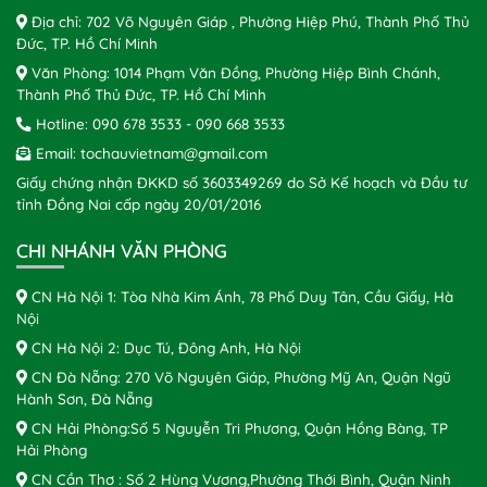
Địa chỉ: 702 Võ Nguyên Giáp , Phường Hiệp Phú, Thành Phố Thủ
Đức, TP. Hồ Chí Minh
Văn Phòng: 1014 Phạm Văn Đồng, Phường Hiệp Bình Chánh,
Thành Phố Thủ Đức, TP. Hồ Chí Minh
Hotline:
090 678 3533
-
090 668 3533
Email:
tochauvietnam@gmail.com
Giấy chứng nhận ĐKKD số 3603349269 do Sở Kế hoạch và Đầu tư
tỉnh Đồng Nai cấp ngày 20/01/2016
CHI NHÁNH VĂN PHÒNG
CN Hà Nội 1: Tòa Nhà Kim Ánh, 78 Phố Duy Tân, Cầu Giấy, Hà
Nội
CN Hà Nội 2: Dục Tú, Đông Anh, Hà Nội
CN Đà Nẵng: 270 Võ Nguyên Giáp, Phường Mỹ An, Quận Ngũ
Hành Sơn, Đà Nẵng
CN Hải Phòng:Số 5 Nguyễn Tri Phương, Quận Hồng Bàng, TP
Hải Phòng
CN Cần Thơ : Số 2 Hùng Vương,Phường Thới Bình, Quận Ninh