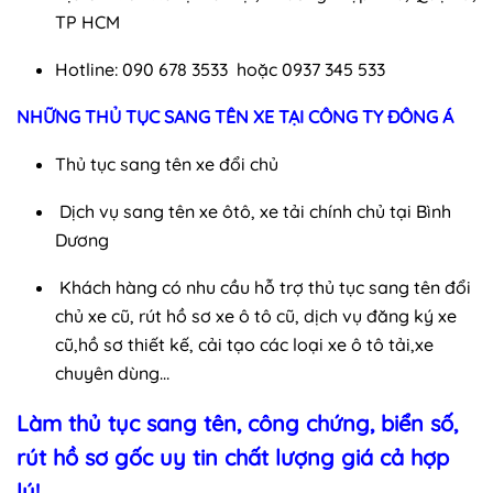
TP HCM
Hotline: 090 678 3533 hoặc 0937 345 533
NHỮNG THỦ TỤC SANG TÊN XE TẠI CÔNG TY ĐÔNG Á
Thủ tục sang tên xe đổi chủ
Dịch vụ sang tên xe ôtô, xe tải chính chủ tại Bình
Dương
Khách hàng có nhu cầu hỗ trợ thủ tục sang tên đổi
chủ xe cũ, rút hồ sơ xe ô tô cũ, dịch vụ đăng ký xe
cũ,hồ sơ thiết kế, cải tạo các loại xe ô tô tải,xe
chuyên dùng…
Làm thủ tục sang tên, công chứng, biển số,
rút hồ sơ gốc uy tin chất lượng giá cả hợp
lý!