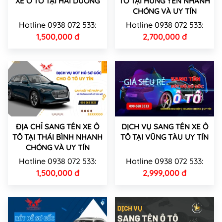
XE Ô TÔ TẠI HẢI DƯƠNG
TÔ TẠI HƯNG YÊN NHANH
CHÓNG VÀ UY TÍN
Hotline 0938 072 533:
Hotline 0938 072 533:
1,500,000 đ
2,700,000 đ
ĐỊA CHỈ SANG TÊN XE Ô
DỊCH VỤ SANG TÊN XE Ô
TÔ TẠI THÁI BÌNH NHANH
TÔ TẠI VŨNG TÀU UY TÍN
CHÓNG VÀ UY TÍN
Hotline 0938 072 533:
Hotline 0938 072 533:
1,500,000 đ
2,999,000 đ