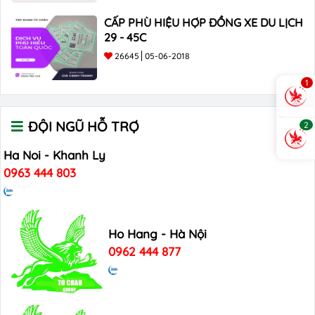
CẤP PHÙ HIỆU HỢP ĐỒNG XE DU LỊCH
29 - 45C
26645
05-06-2018
1
ĐỘI NGŨ HỖ TRỢ
2
Ha Noi - Khanh Ly
0963 444 803
Ho Hang - Hà Nội
0962 444 877