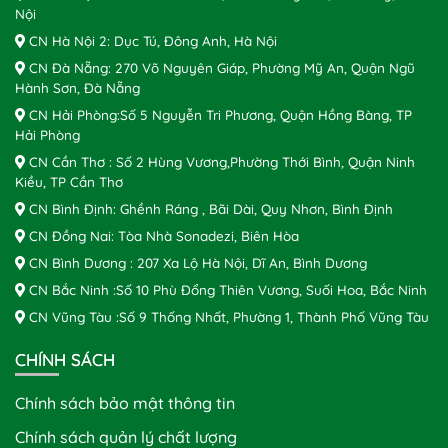
Nội
CN Hà Nội 2: Dục Tú, Đông Anh, Hà Nội
CN Đà Nẵng: 270 Võ Nguyên Giáp, Phường Mỹ An, Quận Ngũ
Hành Sơn, Đà Nẵng
CN Hải Phòng:Số 5 Nguyễn Tri Phương, Quận Hồng Bàng, TP
Hải Phòng
CN Cần Thơ : Số 2 Hùng Vương,Phường Thới Bình, Quận Ninh
Kiều, TP Cần Thơ
CN Bình Định: Ghềnh Ráng , Bãi Dài, Quy Nhơn, Bình Định
CN Đồng Nai: Tòa Nhà Sonadezi, Biên Hòa
CN Bình Dương : 207 Xa Lộ Hà Nội, Dĩ An, Bình Dương
CN Bắc Ninh :Số 10 Phù Đổng Thiên Vương, Suối Hoa, Bắc Ninh
CN Vũng Tàu :Số 9 Thống Nhất, Phường 1, Thành Phố Vũng Tàu
CHÍNH SÁCH
Chính sách bảo mật thông tin
Chính sách quản lý chất lượng