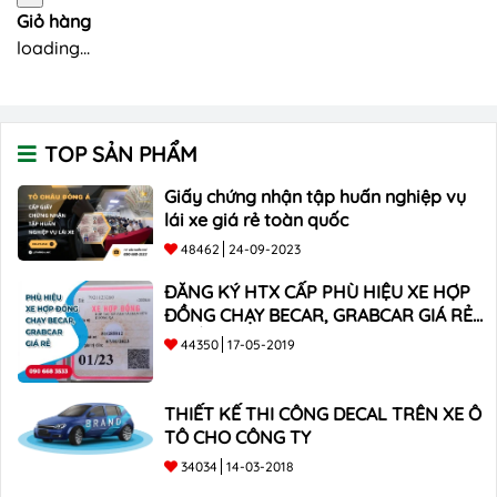
Giỏ hàng
loading...
TOP SẢN PHẨM
Giấy chứng nhận tập huấn nghiệp vụ
lái xe giá rẻ toàn quốc
48462
24-09-2023
ĐĂNG KÝ HTX CẤP PHÙ HIỆU XE HỢP
ĐỒNG CHẠY BECAR, GRABCAR GIÁ RẺ
NHẤT
44350
17-05-2019
THIẾT KẾ THI CÔNG DECAL TRÊN XE Ô
TÔ CHO CÔNG TY
34034
14-03-2018