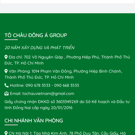
TÔ CHÂU ĐÔNG Á GROUP
20 NĂM XÂY DỰNG VÀ PHÁT TRIỂN
Địa chỉ: 702 Võ Nguyên Giáp , Phường Hiệp Phú, Thành Phố Thủ
Đức, TP. Hồ Chí Minh
Văn Phòng: 1014 Phạm Văn Đồng, Phường Hiệp Bình Chánh,
Thành Phố Thủ Đức, TP. Hồ Chí Minh
Hotline:
090 678 3533
-
090 668 3533
Email:
tochauvietnam@gmail.com
Giấy chứng nhận ĐKKD số 3603349269 do Sở Kế hoạch và Đầu tư
tỉnh Đồng Nai cấp ngày 20/01/2016
CHI NHÁNH VĂN PHÒNG
CN Hà Nội 1: Tòa Nhà Kim Ánh, 78 Phố Duy Tân, Cầu Giấy, Hà