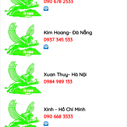
090 678 2533
Kim Hoang- Đà Nẵng
0937 345 533
Xuan Thuy- Hà Nội
0984 989 133
Xinh - Hồ Chí Minh
090 668 3533