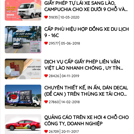
GIẤY PHÉP TỰ LÁI XE SANG LÀO,
CAMPUCHIA CHO XE DƯỚI 9 CHỖ VÀ
XE BÁN TẢI
31835
10-03-2020
CẤP PHÙ HIỆU HỢP ĐỒNG XE DU LỊCH
9 - 16C
29577
05-06-2018
DỊCH VỤ CẤP GIẤY PHÉP LIÊN VẬN
VIỆT LÀO NHANH CHÓNG , UY TÍN
TOÀN QUỐC
28426
04-11-2019
CHUYÊN THIẾT KẾ, IN ẤN, DÁN DECAL
(ĐỀ CAN ) TRÊN THÙNG XE TẢI CHO
CÔNG TY
27860
14-02-2018
QUẢNG CÁO TRÊN XE HƠI 4 CHỖ CHO
CÔNG TY, DOANH NGHIỆP
26709
20-11-2017