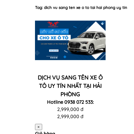
Tag: dich vu sang ten xe o to tai hai phong uy tin
DỊCH VỤ SANG TÊN XE Ô
TÔ UY TÍN NHẤT TẠI HẢI
PHÒNG
Hotline 0938 072 533:
2,999,000 đ
2,999,000 đ
×
Giỏ hàng