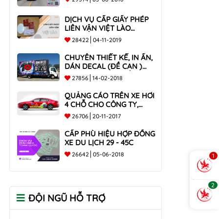
DỊCH VỤ CẤP GIẤY PHÉP
LIÊN VẬN VIỆT LÀO
NHANH CHÓNG , UY TÍN
28422
04-11-2019
TOÀN QUỐC
CHUYÊN THIẾT KẾ, IN ẤN,
DÁN DECAL (ĐỀ CAN )
TRÊN THÙNG XE TẢI CHO
27856
14-02-2018
CÔNG TY
QUẢNG CÁO TRÊN XE HƠI
4 CHỖ CHO CÔNG TY,
DOANH NGHIỆP
26706
20-11-2017
CẤP PHÙ HIỆU HỢP ĐỒNG
XE DU LỊCH 29 - 45C
26642
05-06-2018
1
2
ĐỘI NGŨ HỖ TRỢ