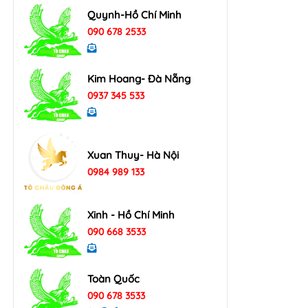
Quynh-Hồ Chí Minh
090 678 2533
Kim Hoang- Đà Nẵng
0937 345 533
Xuan Thuy- Hà Nội
0984 989 133
Xinh - Hồ Chí Minh
090 668 3533
Toàn Quốc
090 678 3533