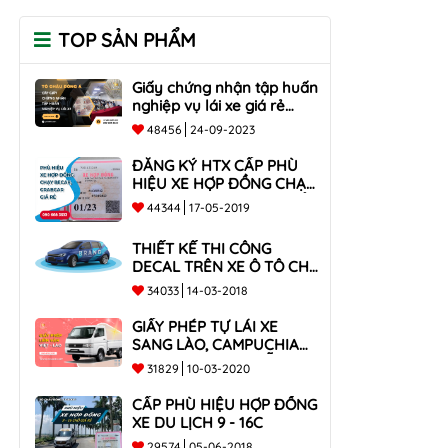
TOP SẢN PHẨM
Giấy chứng nhận tập huấn
nghiệp vụ lái xe giá rẻ
toàn quốc
48456
24-09-2023
ĐĂNG KÝ HTX CẤP PHÙ
HIỆU XE HỢP ĐỒNG CHẠY
BECAR, GRABCAR GIÁ RẺ
44344
17-05-2019
NHẤT
THIẾT KẾ THI CÔNG
DECAL TRÊN XE Ô TÔ CHO
CÔNG TY
34033
14-03-2018
GIẤY PHÉP TỰ LÁI XE
SANG LÀO, CAMPUCHIA
CHO XE DƯỚI 9 CHỖ VÀ
31829
10-03-2020
XE BÁN TẢI
CẤP PHÙ HIỆU HỢP ĐỒNG
XE DU LỊCH 9 - 16C
29574
05-06-2018