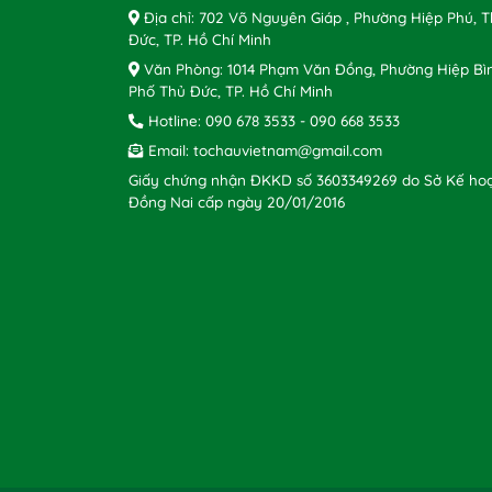
Địa chỉ: 702 Võ Nguyên Giáp , Phường Hiệp Phú, 
Đức, TP. Hồ Chí Minh
Văn Phòng: 1014 Phạm Văn Đồng, Phường Hiệp Bì
Phố Thủ Đức, TP. Hồ Chí Minh
Hotline:
090 678 3533
-
090 668 3533
Email:
tochauvietnam@gmail.com
Giấy chứng nhận ĐKKD số 3603349269 do Sở Kế hoạ
Đồng Nai cấp ngày 20/01/2016