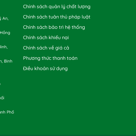
Chính sách quản lý chất lượng
Chính sách tuân thủ pháp luật
 An,
Chính sách bảo trì hệ thống
 Hồng
Chính sách khiếu nại
ình,
Chính sách về giá cả
Phương thức thanh toán
n, Bình
Điều khoản sử dụng
h
uối
ành Phố