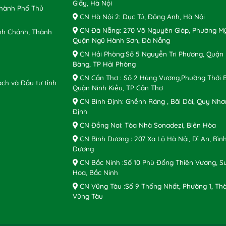
Giấy, Hà Nội
Thành Phố Thủ
CN Hà Nội 2: Dục Tú, Đông Anh, Hà Nội
CN Đà Nẵng: 270 Võ Nguyên Giáp, Phường Mỹ
nh Chánh, Thành
Quận Ngũ Hành Sơn, Đà Nẵng
CN Hải Phòng:Số 5 Nguyễn Tri Phương, Quận
Bàng, TP Hải Phòng
CN Cần Thơ : Số 2 Hùng Vương,Phường Thới B
ch và Đầu tư tỉnh
Quận Ninh Kiều, TP Cần Thơ
CN Bình Định: Ghềnh Ráng , Bãi Dài, Quy Nhơ
Định
CN Đồng Nai: Tòa Nhà Sonadezi, Biên Hòa
CN Bình Dương : 207 Xa Lộ Hà Nội, Dĩ An, Bìn
Dương
CN Bắc Ninh :Số 10 Phù Đổng Thiên Vương, S
Hoa, Bắc Ninh
CN Vũng Tàu :Số 9 Thống Nhất, Phường 1, Th
Vũng Tàu