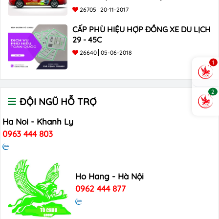
26705
20-11-2017
CẤP PHÙ HIỆU HỢP ĐỒNG XE DU LỊCH
29 - 45C
26640
05-06-2018
1
2
ĐỘI NGŨ HỖ TRỢ
Ha Noi - Khanh Ly
0963 444 803
Ho Hang - Hà Nội
0962 444 877