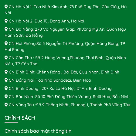
CN Hà Nội 1: Tòa Nhà Kim Ánh, 78 Phố Duy Tân, Cầu Giấy, Hà
Nội
CN Hà Nội 2: Dục Tú, Đông Anh, Hà Nội
CN Đà Nẵng: 270 Võ Nguyên Giáp, Phường Mỹ An, Quận Ngũ
Hành Sơn, Đà Nẵng
CN Hải Phòng:Số 5 Nguyễn Tri Phương, Quận Hồng Bàng, TP
Hải Phòng
CN Cần Thơ : Số 2 Hùng Vương,Phường Thới Bình, Quận Ninh
Kiều, TP Cần Thơ
CN Bình Định: Ghềnh Ráng , Bãi Dài, Quy Nhơn, Bình Định
CN Đồng Nai: Tòa Nhà Sonadezi, Biên Hòa
CN Bình Dương : 207 Xa Lộ Hà Nội, Dĩ An, Bình Dương
CN Bắc Ninh :Số 10 Phù Đổng Thiên Vương, Suối Hoa, Bắc Ninh
CN Vũng Tàu :Số 9 Thống Nhất, Phường 1, Thành Phố Vũng Tàu
CHÍNH SÁCH
Chính sách bảo mật thông tin