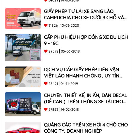
34029
14-03-2018
GIẤY PHÉP TỰ LÁI XE SANG LÀO,
CAMPUCHIA CHO XE DƯỚI 9 CHỖ VÀ
XE BÁN TẢI
31826
10-03-2020
CẤP PHÙ HIỆU HỢP ĐỒNG XE DU LỊCH
9 - 16C
29572
05-06-2018
DỊCH VỤ CẤP GIẤY PHÉP LIÊN VẬN
VIỆT LÀO NHANH CHÓNG , UY TÍN
TOÀN QUỐC
28421
04-11-2019
CHUYÊN THIẾT KẾ, IN ẤN, DÁN DECAL
(ĐỀ CAN ) TRÊN THÙNG XE TẢI CHO
CÔNG TY
27853
14-02-2018
QUẢNG CÁO TRÊN XE HƠI 4 CHỖ CHO
CÔNG TY, DOANH NGHIỆP