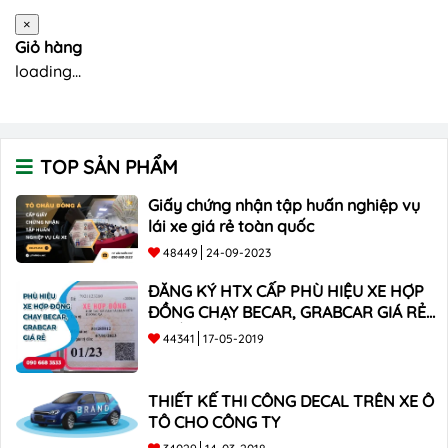
×
Giỏ hàng
loading...
TOP SẢN PHẨM
Giấy chứng nhận tập huấn nghiệp vụ
lái xe giá rẻ toàn quốc
48449
24-09-2023
ĐĂNG KÝ HTX CẤP PHÙ HIỆU XE HỢP
ĐỒNG CHẠY BECAR, GRABCAR GIÁ RẺ
NHẤT
44341
17-05-2019
THIẾT KẾ THI CÔNG DECAL TRÊN XE Ô
TÔ CHO CÔNG TY